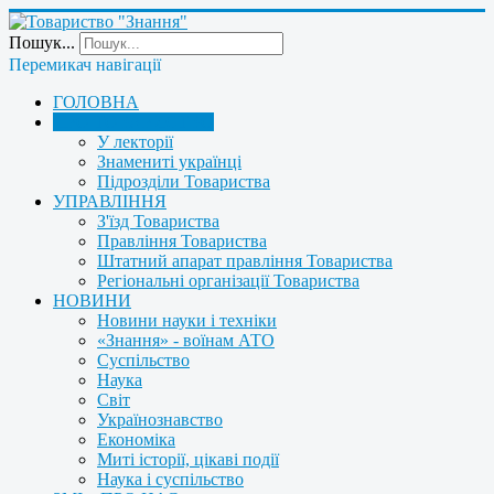
Пошук...
Перемикач навігації
ГОЛОВНА
ПРО ТОВАРИСТВО
У лекторії
Знамениті українці
Підрозділи Товариства
УПРАВЛІННЯ
З'їзд Товариства
Правління Товариства
Штатний апарат правління Товариства
Регіональні організації Товариства
НОВИНИ
Новини науки і техніки
«Знання» - воїнам АТО
Суспільство
Наука
Світ
Українознавство
Економіка
Миті історії, цікаві події
Наука і суспільство