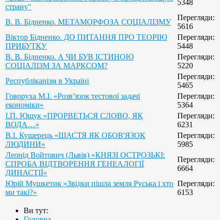
5348
страну"
Перегляди:
В. В. Бідненко. МЕТАМОРФОЗА СОЦІАЛІЗМУ
5616
Віктор Бідненко. ДО ПИТАННЯ ПРО ТЕОРІЮ
Перегляди:
ПРИБУТКУ
5448
В. В. Бідненко. А ЧИ БУВ ІСТИНОЮ
Перегляди:
СОЦІАЛІЗМ ЗА МАРКСОМ?
5220
Перегляди:
Республіканізм в Україні
5465
Говоруха М.І. «Розв’язок тестової задачі
Перегляди:
економіки»
5364
І.П. Ющук «ПРОРВЕТЬСЯ СЛОВО, ЯК
Перегляди:
ВОДА…»
6231
В.І. Кушерець «ЩАСТЯ ЯК ОБОВ'ЯЗОК
Перегляди:
ЛЮДИНИ»
5985
Леонід Войтович (Львів) «КНЯЗІ ОСТРОЗЬКІ:
Перегляди:
СПРОБА ВІДТВОРЕННЯ ГЕНЕАЛОГІЇ
6664
ДИНАСТІЇ»
Юрій Мушкетик «Звідки пішла земля Руська і хто
Перегляди:
ми такі?»
6153
Ви тут:
Головна