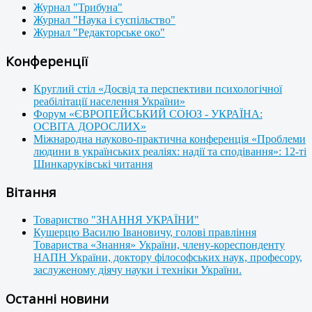
Журнал "Трибуна"
Журнал "Наука і суспільство"
Журнал "Редакторське око"
Конференції
Круглий стіл «Досвід та перспективи психологічної
реабілітації населення України»
Форум «ЄВРОПЕЙСЬКИЙ СОЮЗ - УКРАЇНА:
ОСВІТА ДОРОСЛИХ»
Міжнародна науково-практична конференція «Проблеми
людини в українських реаліях: надії та сподівання»: 12-ті
Шинкаруківські читання
Вітання
Товариство "ЗНАННЯ УКРАЇНИ"
Кушерцю Василю Івановичу, голові правління
Товариства «Знання» України, члену-кореспонденту
НАПН України, доктору філософських наук, професору,
заслуженому діячу науки і техніки України.
Останні новини