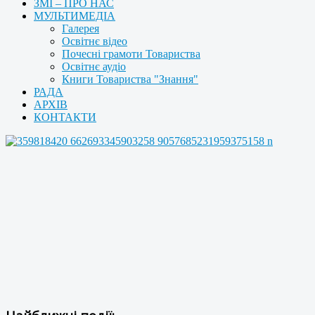
ЗМІ – ПРО НАС
МУЛЬТИМЕДІА
Галерея
Освітнє відео
Почесні грамоти Товариства
Освітнє аудіо
Книги Товариства "Знання"
РАДА
АРХІВ
КОНТАКТИ