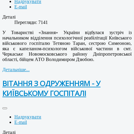
Надрукувати
E-mail
Деталі
Перегляди: 7141
У Товаристві «Знання» України відбулася зустріч із
начальником відділення психологічної реабілітації Київського
військового госпіталю Тетяною Таран, сестрою Симеоною,
яка є капеланом-психологом військової частини в смт.
Черкаське Новомосковського району Дніпропетровської
області, бійцем АТО Володимиром Дзюбою.
Детальніше...
ВІТАННЯ З ОДРУЖЕННЯМ - У
КИЇВСЬКОМУ ГОСПІТАЛІ
Надрукувати
E-mail
Деталі