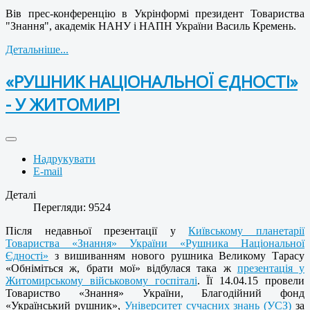
Вів прес-конференцію в Укрінформі президент Товариства
"Знання", академік НАНУ і НАПН України Василь Кремень.
Детальніше...
«РУШНИК НАЦІОНАЛЬНОЇ ЄДНОСТІ»
- У ЖИТОМИРІ
Надрукувати
E-mail
Деталі
Перегляди: 9524
Після недавньої презентації у
Київському планетарії
Товариства «Знання» України «Рушника Національної
Єдності»
з вишиванням нового рушника Великому Тарасу
«Обніміться ж, брати мої» відбулася така ж
презентація у
Житомирському військовому госпіталі
. Її 14.04.15 провели
Товариство «Знання» України, Благодійний фонд
«Український рушник»,
Університет сучасних знань (УСЗ)
за