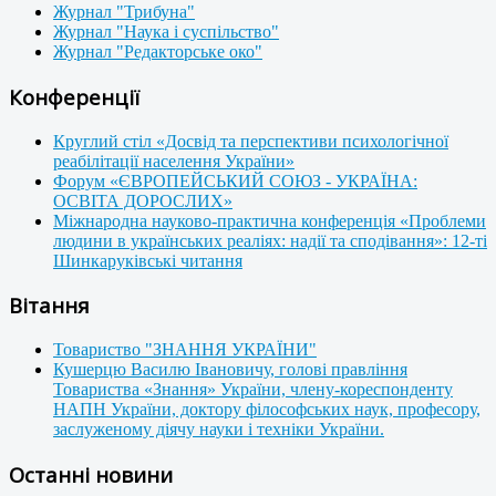
Журнал "Трибуна"
Журнал "Наука і суспільство"
Журнал "Редакторське око"
Конференції
Круглий стіл «Досвід та перспективи психологічної
реабілітації населення України»
Форум «ЄВРОПЕЙСЬКИЙ СОЮЗ - УКРАЇНА:
ОСВІТА ДОРОСЛИХ»
Міжнародна науково-практична конференція «Проблеми
людини в українських реаліях: надії та сподівання»: 12-ті
Шинкаруківські читання
Вітання
Товариство "ЗНАННЯ УКРАЇНИ"
Кушерцю Василю Івановичу, голові правління
Товариства «Знання» України, члену-кореспонденту
НАПН України, доктору філософських наук, професору,
заслуженому діячу науки і техніки України.
Останні новини