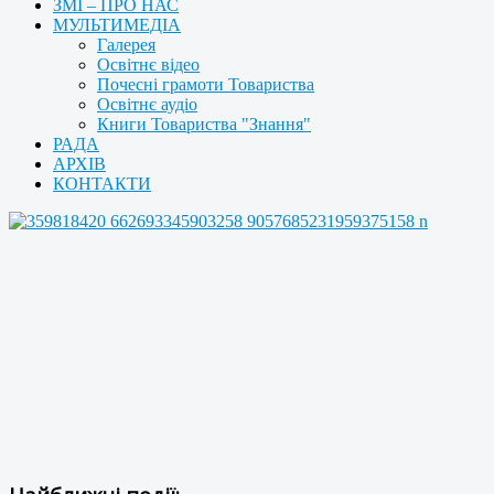
ЗМІ – ПРО НАС
МУЛЬТИМЕДІА
Галерея
Освітнє відео
Почесні грамоти Товариства
Освітнє аудіо
Книги Товариства "Знання"
РАДА
АРХІВ
КОНТАКТИ