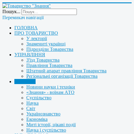
Пошук...
Перемикач навігації
ГОЛОВНА
ПРО ТОВАРИСТВО
У лекторії
Знамениті українці
Підрозділи Товариства
УПРАВЛІННЯ
З'їзд Товариства
Правління Товариства
Штатний апарат правління Товариства
Регіональні організації Товариства
НОВИНИ
Новини науки і техніки
«Знання» - воїнам АТО
Суспільство
Наука
Світ
Українознавство
Економіка
Миті історії, цікаві події
Наука і суспільство