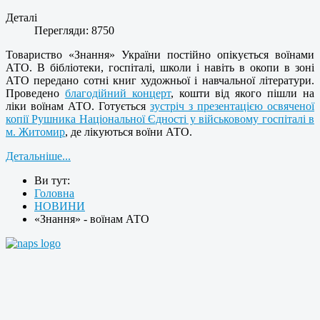
Деталі
Перегляди: 8750
Товариство «Знання» України постійно опікується воїнами
АТО. В бібліотеки, госпіталі, школи і навіть в окопи в зоні
АТО передано сотні книг художньої і навчальної літератури.
Проведено
благодійний концерт
, кошти від якого пішли на
ліки воїнам АТО. Готується
зустріч з презентацією освяченої
копії Рушника Національної Єдності у військовому госпіталі в
м. Житомир
, де лікуються воїни АТО.
Детальніше...
Ви тут:
Головна
НОВИНИ
«Знання» - воїнам АТО