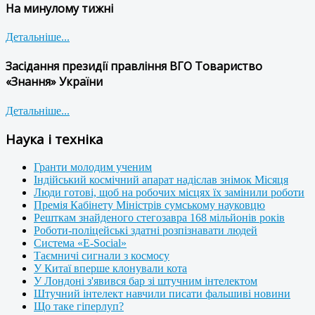
На минулому тижні
Детальніше...
Засідання президії правління ВГО Товариство
«Знання» України
Детальніше...
Наука і техніка
Гранти молодим ученим
Індійський космічний апарат надіслав знімок Місяця
Люди готові, щоб на робочих місцях їх замінили роботи
Премія Кабінету Міністрів сумському науковцю
Решткам знайденого стегозавра 168 мільйонів років
Роботи-поліцейські здатні розпізнавати людей
Система «E-Social»
Таємничі сигнали з космосу
У Китаї вперше клонували кота
У Лондоні з'явився бар зі штучним інтелектом
Штучний інтелект навчили писати фальшиві новини
Що таке гіперлуп?