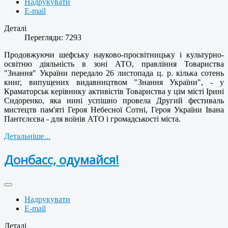
Надрукувати
E-mail
Деталі
Перегляди: 7293
Продовжуючи шефську науково-просвітницьку і культурно-
освітню діяльність в зоні АТО, правління Товариства
"Знання" України передало 26 листопада ц. р. кілька сотень
книг, випущених видавництвом "Знання України", - у
Краматорськ керівнику активістів Товариства у цім місті Ірині
Сидоренко, яка нині успішно провела Другий фестиваль
мистецтв пам'яті Героя Небесної Сотні, Героя України Івана
Пантєлєєва - для воїнів АТО і громадськості міста.
Детальніше...
Донбасс, одумайся!
Надрукувати
E-mail
Деталі