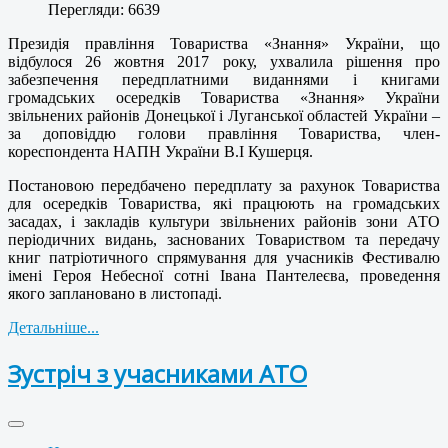
Перегляди: 6639
Президія правління Товариства «Знання» України, що
відбулося 26 жовтня 2017 року, ухвалила рішення про
забезпечення передплатними виданнями і книгами
громадських осередків Товариства «Знання» України
звільнених районів Донецької і Луганської областей України –
за доповіддю голови правління Товариства, член-
кореспондента НАПН України В.І Кушерця.
Постановою передбачено передплату за рахунок Товариства
для осередків Товариства, які працюють на громадських
засадах, і закладів культури звільнених районів зони АТО
періодичних видань, заснованих Товариством та передачу
книг патріотичного спрямування для учасників Фестивалю
імені Героя Небесної сотні Івана Пантелеєва, проведення
якого заплановано в листопаді.
Детальніше...
Зустріч з учасниками АТО