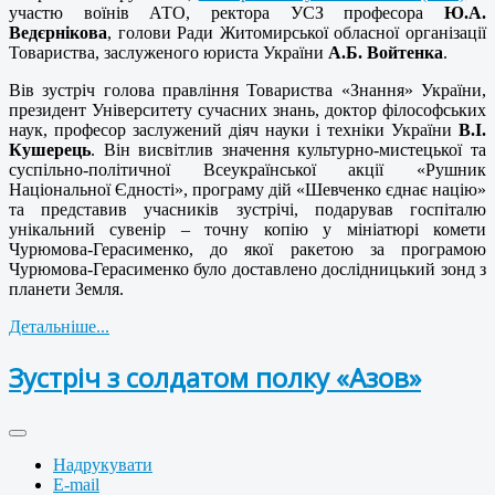
участю воїнів АТО, ректора УСЗ професора
Ю.А.
Ведєрнікова
, голови Ради Житомирської обласної організації
Товариства, заслуженого юриста України
А.Б. Войтенка
.
Вів зустріч голова правління Товариства «Знання» України,
президент Університету сучасних знань, доктор філософських
наук, професор заслужений діяч науки і техніки України
В.І.
Кушерець
. Він висвітлив значення культурно-мистецької та
суспільно-політичної Всеукраїнської акції «Рушник
Національної Єдності», програму дій «Шевченко єднає націю»
та представив учасників зустрічі, подарував госпіталю
унікальний сувенір – точну копію у мініатюрі комети
Чурюмова-Герасименко, до якої ракетою за програмою
Чурюмова-Герасименко було доставлено дослідницький зонд з
планети Земля.
Детальніше...
Зустріч з солдатом полку «Азов»
Надрукувати
E-mail