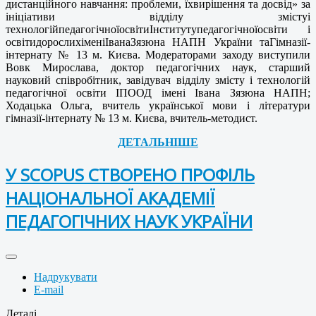
дистанційного навчання: проблеми, їхвирішення та досвід» за
ініціативи відділу змістуі
технологійпедагогічноїосвітиІнститутупедагогічноїосвіти і
освітидорослихіменіІванаЗязюна НАПН України таГімназії-
інтернату № 13 м. Києва. Модераторами заходу виступили
Вовк Мирослава, доктор педагогічних наук, старший
науковий співробітник, завідувач відділу змісту і технологій
педагогічної освіти ІПООД імені Івана Зязюна НАПН;
Ходацька Ольга, вчитель української мови і літератури
гімназії-інтернату № 13 м. Києва, вчитель-методист.
ДЕТАЛЬНІШЕ
У SCOPUS СТВОРЕНО ПРОФІЛЬ
НАЦІОНАЛЬНОЇ АКАДЕМІЇ
ПЕДАГОГІЧНИХ НАУК УКРАЇНИ
Надрукувати
E-mail
Деталі