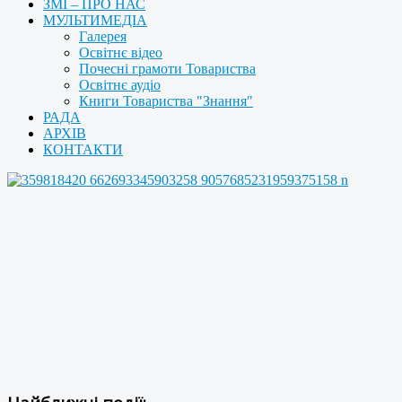
ЗМІ – ПРО НАС
МУЛЬТИМЕДІА
Галерея
Освітнє відео
Почесні грамоти Товариства
Освітнє аудіо
Книги Товариства "Знання"
РАДА
АРХІВ
КОНТАКТИ