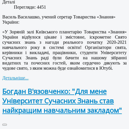
Деталі
Перегляди: 4451
Василь Василашко, учений серетар Товариства «Знання»
України:
«У Зоряній залі Київського планетарію Товариства «Знання»
України відбулося цікаве і змістовне, іскрометне Свято
сучасних знань з нагоди реального початку 2020-2021
навчального року в системі освіти! Організатори свята,
керівники і викладачі, працівники, студенти Університету
Сучасних Знань раді були бачити на нашому зібранні
видатних та почесних гостей, яким сердечно дякують за
чудове свято, з яким можна буде ознайомитися в Ютубі.
Детальніше...
Богдан В'язовченко: "Для мене
Університет Сучасних Знань став
найкращим навчальним закладом"