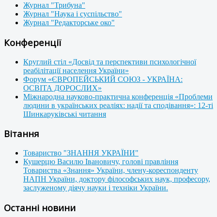
Журнал "Трибуна"
Журнал "Наука і суспільство"
Журнал "Редакторське око"
Конференції
Круглий стіл «Досвід та перспективи психологічної
реабілітації населення України»
Форум «ЄВРОПЕЙСЬКИЙ СОЮЗ - УКРАЇНА:
ОСВІТА ДОРОСЛИХ»
Міжнародна науково-практична конференція «Проблеми
людини в українських реаліях: надії та сподівання»: 12-ті
Шинкаруківські читання
Вітання
Товариство "ЗНАННЯ УКРАЇНИ"
Кушерцю Василю Івановичу, голові правління
Товариства «Знання» України, члену-кореспонденту
НАПН України, доктору філософських наук, професору,
заслуженому діячу науки і техніки України.
Останні новини