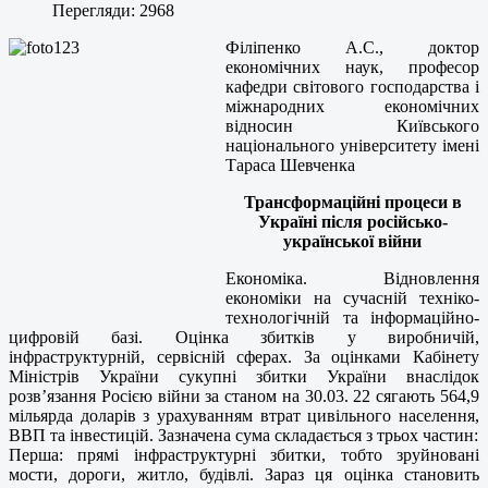
Перегляди: 2968
Філіпенко А.С., доктор
економічних наук, професор
кафедри світового господарства і
міжнародних економічних
відносин Київського
національного університету імені
Тараса Шевченка
Трансформаційні процеси в
Україні після російсько-
української війни
Економіка. Відновлення
економіки на сучасній техніко-
технологічній та інформаційно-
цифровій базі. Оцінка збитків у виробничій,
інфраструктурній, сервісній сферах. За оцінками Кабінету
Міністрів України сукупні збитки України внаслідок
розв’язання Росією війни за станом на 30.03. 22 сягають 564,9
мільярда доларів з урахуванням втрат цивільного населення,
ВВП та інвестицій. Зазначена сума складається з трьох частин:
Перша: прямі інфраструктурні збитки, тобто зруйновані
мости, дороги, житло, будівлі. Зараз ця оцінка становить