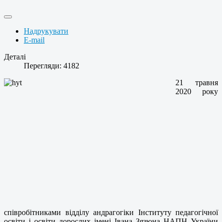
Надрукувати
E-mail
Деталі
Перегляди: 4182
21 травня
2020 року
співробітниками відділу андрагогіки Інституту педагогічної
освіти і освіти дорослих імені Івана Зязюна НАПН України