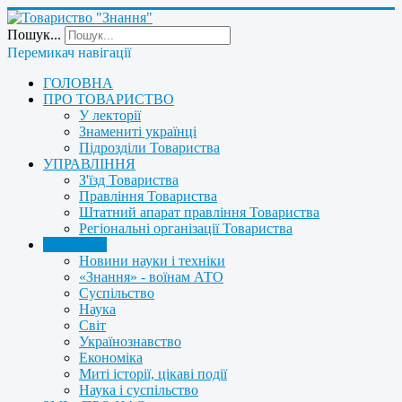
Пошук...
Перемикач навігації
ГОЛОВНА
ПРО ТОВАРИСТВО
У лекторії
Знамениті українці
Підрозділи Товариства
УПРАВЛІННЯ
З'їзд Товариства
Правління Товариства
Штатний апарат правління Товариства
Регіональні організації Товариства
НОВИНИ
Новини науки і техніки
«Знання» - воїнам АТО
Суспільство
Наука
Світ
Українознавство
Економіка
Миті історії, цікаві події
Наука і суспільство