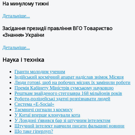
На минулому тижні
Детальніше...
Засідання президії правління ВГО Товариство
«Знання» України
Детальніше...
Наука і техніка
Гранти молодим ученим
Індійський космічний апарат надіслав знімок Місяця
Люди готові, щоб на робочих місцях їх замінили роботи
Премія Кабінету Міністрів сумському науковцю
Решткам знайденого стегозавра 168 мільйонів років
Роботи-поліцейські здатні розпізнавати людей
Система «E-Social»
Таємничі сигнали з космосу
У Китаї вперше клонували кота
У Лондоні з'явився бар зі штучним інтелектом
Штучний інтелект навчили писати фальшиві новини
Що таке гіперлуп?