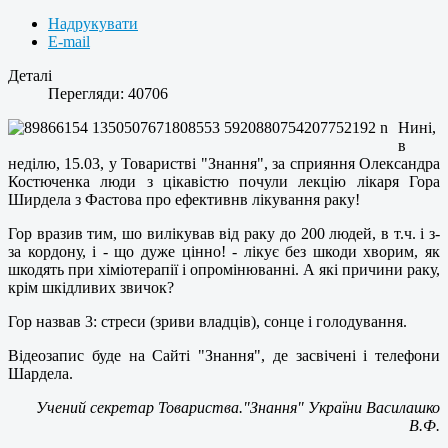
Надрукувати
E-mail
Деталі
Перегляди: 40706
Нині,
в
неділю, 15.03, у Товаристві "Знання", за сприяння Олександра
Костюченка люди з цікавістю почули лекцію лікаря Гора
Ширдела з Фастова про ефективнв лікування раку!
Гор вразив тим, шо вилікував від раку до 200 людей, в т.ч. і з-
за кордону, і - що дуже цінно! - лікує без шкоди хворим, як
шкодять при хіміотерапії і опромінюванні. А які причини раку,
крім шкідливих звичок?
Гор назвав 3: стреси (зриви владців), сонце і голодування.
Відеозапис буде на Сайті "Знання", де засвічені і телефони
Шардела.
Учений секретар Товариства."Знання" України Василашко
В.Ф.