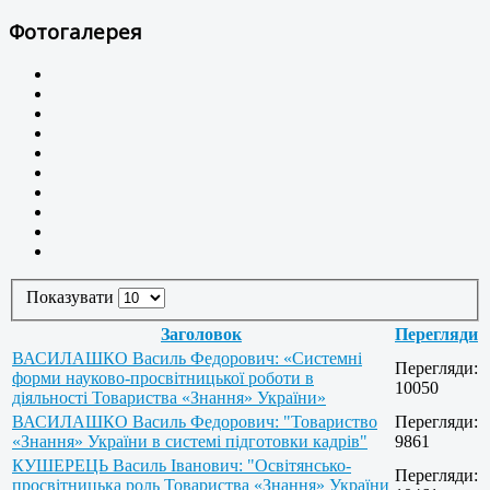
Фотогалерея
Показувати
Заголовок
Перегляди
ВАСИЛАШКО Василь Федорович: «Системні
Перегляди:
форми науково-просвітницької роботи в
10050
діяльності Товариства «Знання» України»
ВАСИЛАШКО Василь Федорович: "Товариство
Перегляди:
«Знання» України в системі підготовки кадрів"
9861
КУШЕРЕЦЬ Василь Іванович: "Освітянсько-
Перегляди:
просвітницька роль Товариства «Знання» України