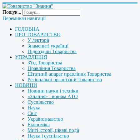
Пошук...
Перемикач навігації
ГОЛОВНА
ПРО ТОВАРИСТВО
У лекторії
Знамениті українці
Підрозділи Товариства
УПРАВЛІННЯ
З'їзд Товариства
Правління Товариства
Штатний апарат правління Товариства
Регіональні організації Товариства
НОВИНИ
Новини науки і техніки
«Знання» - воїнам АТО
Суспільство
Наука
Світ
Українознавство
Економіка
Миті історії, цікаві події
Наука і суспільство