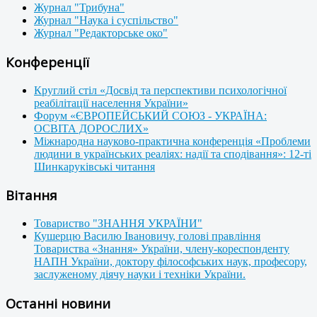
Журнал "Трибуна"
Журнал "Наука і суспільство"
Журнал "Редакторське око"
Конференції
Круглий стіл «Досвід та перспективи психологічної
реабілітації населення України»
Форум «ЄВРОПЕЙСЬКИЙ СОЮЗ - УКРАЇНА:
ОСВІТА ДОРОСЛИХ»
Міжнародна науково-практична конференція «Проблеми
людини в українських реаліях: надії та сподівання»: 12-ті
Шинкаруківські читання
Вітання
Товариство "ЗНАННЯ УКРАЇНИ"
Кушерцю Василю Івановичу, голові правління
Товариства «Знання» України, члену-кореспонденту
НАПН України, доктору філософських наук, професору,
заслуженому діячу науки і техніки України.
Останні новини