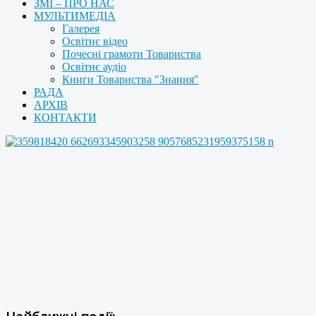
ЗМІ – ПРО НАС
МУЛЬТИМЕДІА
Галерея
Освітнє відео
Почесні грамоти Товариства
Освітнє аудіо
Книги Товариства "Знання"
РАДА
АРХІВ
КОНТАКТИ