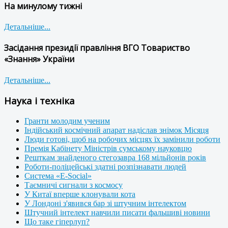
На минулому тижні
Детальніше...
Засідання президії правління ВГО Товариство
«Знання» України
Детальніше...
Наука і техніка
Гранти молодим ученим
Індійський космічний апарат надіслав знімок Місяця
Люди готові, щоб на робочих місцях їх замінили роботи
Премія Кабінету Міністрів сумському науковцю
Решткам знайденого стегозавра 168 мільйонів років
Роботи-поліцейські здатні розпізнавати людей
Система «E-Social»
Таємничі сигнали з космосу
У Китаї вперше клонували кота
У Лондоні з'явився бар зі штучним інтелектом
Штучний інтелект навчили писати фальшиві новини
Що таке гіперлуп?