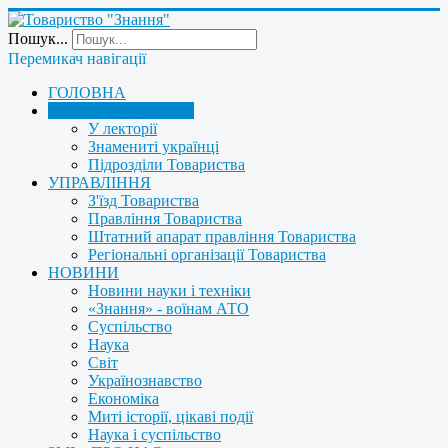
Пошук...
Перемикач навігації
ГОЛОВНА
ПРО ТОВАРИСТВО
У лекторії
Знамениті українці
Підрозділи Товариства
УПРАВЛІННЯ
З'їзд Товариства
Правління Товариства
Штатний апарат правління Товариства
Регіональні організації Товариства
НОВИНИ
Новини науки і техніки
«Знання» - воїнам АТО
Суспільство
Наука
Світ
Українознавство
Економіка
Миті історії, цікаві події
Наука і суспільство