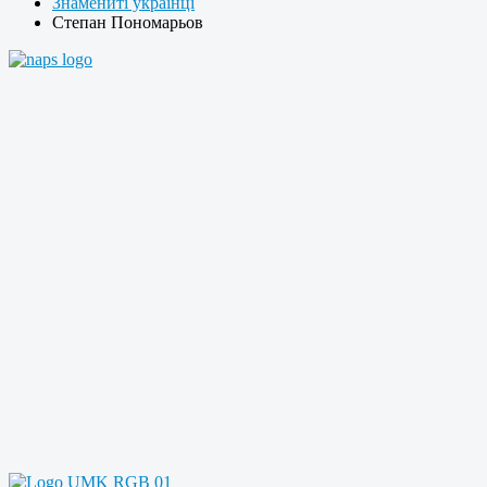
Знамениті українці
Степан Пономарьов