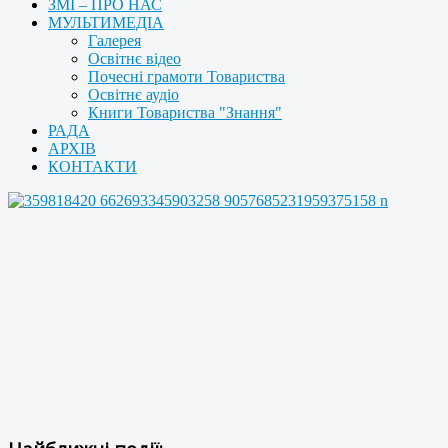
ЗМІ – ПРО НАС
МУЛЬТИМЕДІА
Галерея
Освітнє відео
Почесні грамоти Товариства
Освітнє аудіо
Книги Товариства "Знання"
РАДА
АРХІВ
КОНТАКТИ