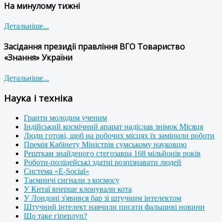
На минулому тижні
Детальніше...
Засідання президії правління ВГО Товариство
«Знання» України
Детальніше...
Наука і техніка
Гранти молодим ученим
Індійський космічний апарат надіслав знімок Місяця
Люди готові, щоб на робочих місцях їх замінили роботи
Премія Кабінету Міністрів сумському науковцю
Решткам знайденого стегозавра 168 мільйонів років
Роботи-поліцейські здатні розпізнавати людей
Система «E-Social»
Таємничі сигнали з космосу
У Китаї вперше клонували кота
У Лондоні з'явився бар зі штучним інтелектом
Штучний інтелект навчили писати фальшиві новини
Що таке гіперлуп?