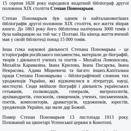
15 серпня 1828 року народився видатний бібліограф другої
половини ХІХ століття
Степан Пономарьов
.
Степан Пономарьов був одним із найталановитіших
бібліографів другої половини ХІХ століття, все життя збирав
книги. До 1863 року його бібліотека налічувала 3000 томів і
була найкращою на той час у Полтаві. На кінець життя вчений
мав у своїй бібліотеці понад 15 000 томів.
Інша гілка наукової діяльності Степана Пономарьва – це
історіографія російського письменства, матеріали до біографій,
творів і діяльності учених та поетів – Михайла Ломоносова,
Михайла Карамазіна, Івана Крилова, Івана Писарєва, Івана
Некрасова, Адама Міцкевича та багато інших.Капітальна
праця Степана Пономарьова – бібліографічний словник тих
уродженців України, які відзначилися в літературі, науці,
мистецтві. Сюди ввійшли біографії і діяльність українських
гетьманів, полководців, генералів, митрополитів,
архімандритів, єпископів, священиків, учених, письменників,
поетів, композиторів, драматургів, художників, юристів,
уродженців України, що мали дар Божий.
Помер Степан Пономарьов 13 листопада 1913 року.
Похований на цвинтарі Успенської церкви в Конотопі.