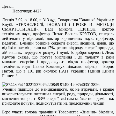
Деталі
Перегляди: 4427
Лекція 3.02, о 18.00, в 313 ауд. Товариства "Знання" України у
Клубі: «ТЕХНОЛОГІЇ, ІНОВАЦІЇ і ПРОЕКТИ: МЕТОДИ
СМАРТОТИЗАЦІЇ». Веде Микола ТЕРНЮК, доктор
технічних наук, професор. Читає Василь КРУТОВ, генерал-
лейтенант у відставці, доктор юридичних наук, професор,
педагог... Вчений розкрив секрети енергії людини, довів, що
від їжі в нас міць лиш на 17%, решта від роду, енергії природи,
дій наших, передусім розуму і душі, їх добротворчості. Ледь
Крутов сказав, що потуга мислення і дії таланту в рази
множать енергію і продовжують вік,як професор, доктор
технічних наук Павло Ковальчук підказав: взірець - Борис
Патон, що в 101 рік очолює НАН України! Гідний Книги
Гіннеса!
Учений підійшов до найцікавішого, як не втрачати, а краще
використовувати потенціал енергії, роду, природи, діяльності,
мислення тощо - ті 83% енергії, які нам майже не відомі. Тож
приходьте почути. подискутувати на продовженні лекції!
Бере участь голова правління Товариства «Знання» України,