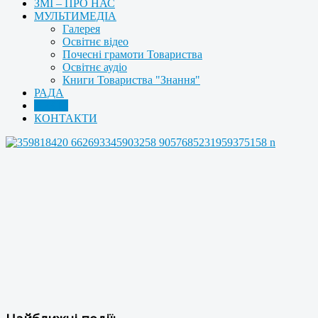
ЗМІ – ПРО НАС
МУЛЬТИМЕДІА
Галерея
Освітнє відео
Почесні грамоти Товариства
Освітнє аудіо
Книги Товариства "Знання"
РАДА
АРХІВ
КОНТАКТИ