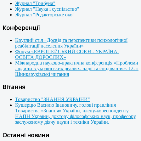
Журнал "Трибуна"
Журнал "Наука і суспільство"
Журнал "Редакторське око"
Конференції
Круглий стіл «Досвід та перспективи психологічної
реабілітації населення України»
Форум «ЄВРОПЕЙСЬКИЙ СОЮЗ - УКРАЇНА:
ОСВІТА ДОРОСЛИХ»
Міжнародна науково-практична конференція «Проблеми
людини в українських реаліях: надії та сподівання»: 12-ті
Шинкаруківські читання
Вітання
Товариство "ЗНАННЯ УКРАЇНИ"
Кушерцю Василю Івановичу, голові правління
Товариства «Знання» України, члену-кореспонденту
НАПН України, доктору філософських наук, професору,
заслуженому діячу науки і техніки України.
Останні новини