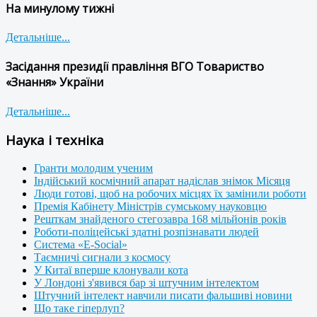
На минулому тижні
Детальніше...
Засідання президії правління ВГО Товариство
«Знання» України
Детальніше...
Наука і техніка
Гранти молодим ученим
Індійський космічний апарат надіслав знімок Місяця
Люди готові, щоб на робочих місцях їх замінили роботи
Премія Кабінету Міністрів сумському науковцю
Решткам знайденого стегозавра 168 мільйонів років
Роботи-поліцейські здатні розпізнавати людей
Система «E-Social»
Таємничі сигнали з космосу
У Китаї вперше клонували кота
У Лондоні з'явився бар зі штучним інтелектом
Штучний інтелект навчили писати фальшиві новини
Що таке гіперлуп?