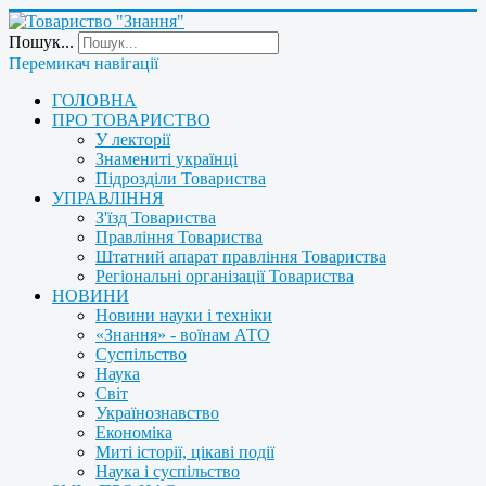
Пошук...
Перемикач навігації
ГОЛОВНА
ПРО ТОВАРИСТВО
У лекторії
Знамениті українці
Підрозділи Товариства
УПРАВЛІННЯ
З'їзд Товариства
Правління Товариства
Штатний апарат правління Товариства
Регіональні організації Товариства
НОВИНИ
Новини науки і техніки
«Знання» - воїнам АТО
Суспільство
Наука
Світ
Українознавство
Економіка
Миті історії, цікаві події
Наука і суспільство