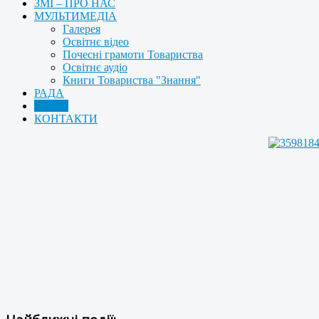
ЗМІ – ПРО НАС
МУЛЬТИМЕДІА
Галерея
Освітнє відео
Почесні грамоти Товариства
Освітнє аудіо
Книги Товариства "Знання"
РАДА
АРХІВ
КОНТАКТИ