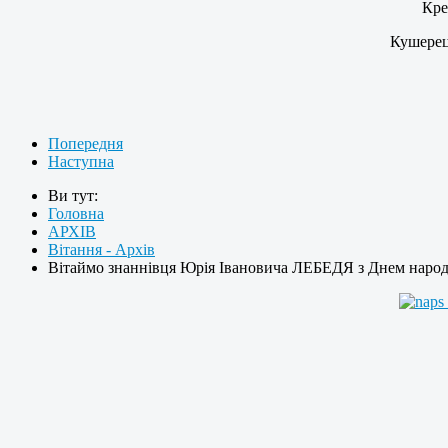
Кре
Кушерец
Попередня
Наступна
Ви тут:
Головна
АРХІВ
Вітання - Архів
Вітаймо знаннівця Юрія Івановича ЛЕБЕДЯ з Днем наро