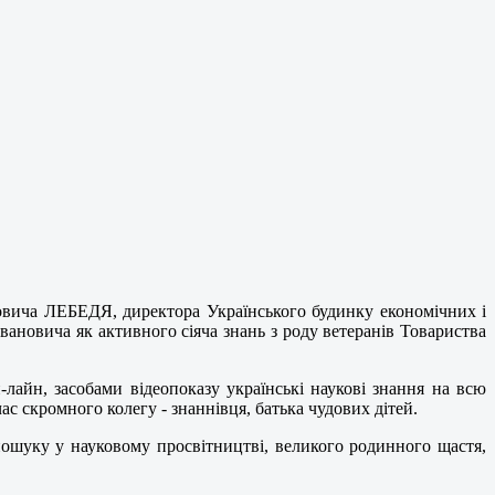
овича ЛЕБЕДЯ, директора Українського будинку економічних і
вановича як активного сіяча знань з роду ветеранів Товариства
айн, засобами відеопоказу українські наукові знання на всю
ас скромного колегу - знаннівця, батька чудових дітей.
пошуку у науковому просвітництві, великого родинного щастя,