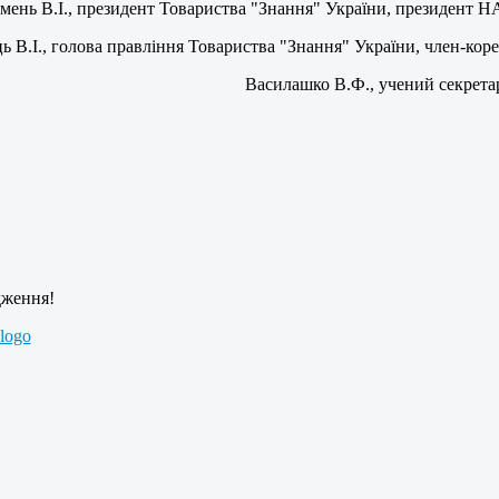
мень В.І., президент Товариства "Знання" України, президент 
ь В.І., голова правління Товариства "Знання" України, член-ко
Василашко В.Ф., учений секрета
дження!