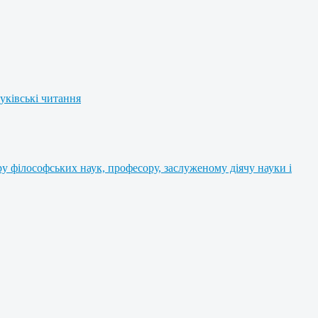
уківські читання
 філософських наук, професору, заслуженому діячу науки і