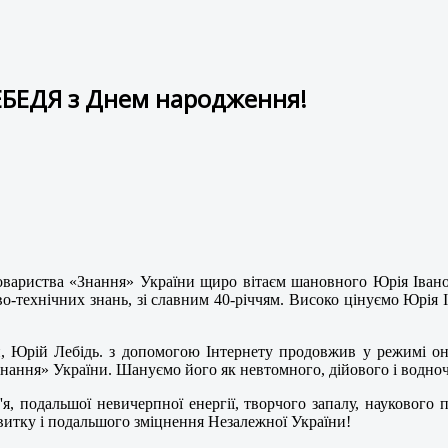
ЕБЕДЯ з Днем народження!
овариства «Знання» України щиро вітаєм шановного Юрія Іван
во-технічних знань, зі славним 40-річчям. Високо цінуємо Юрія І
 Юрій Лебідь. з допомогою Інтернету продовжив у режимі он-л
«Знання» України. Шануємо його як невтомного, дійового і водноч
 подальшої невичерпної енергії, творчого запалу, наукового 
звитку і подальшого зміцнення Незалежної України!