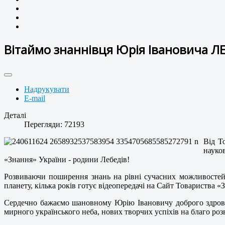
Вітаймо знаннівця Юрія Івановича Л
Надрукувати
E-mail
Деталі
Перегляди: 72193
Від Т
науко
«Знання» України - родини Лебедів!
Розвиваючи поширення знань на рівні сучасних можливостей,
планету, кілька років готує відеопередачі на Сайт Товариства 
Сердечно бажаємо шановному Юрію Івановичу доброго здров'я,
мирного українського неба, нових творчих успіхів на благо ро