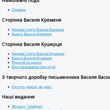
Найближчі події:
Головна
Сторінка Василя Кременя
Наукові статті Василя Кременя
Книги Василя Кременя
Сторінка Василя Кушерця
Наукові статті Василя Кушерця
Книги Василя Кушерця
Рецензії на книги
Висловлювання про події
З творчого доробку письменника Василя Васил
Ростуть дерева, як дива
Наші видання
Журнал "Трибуна"