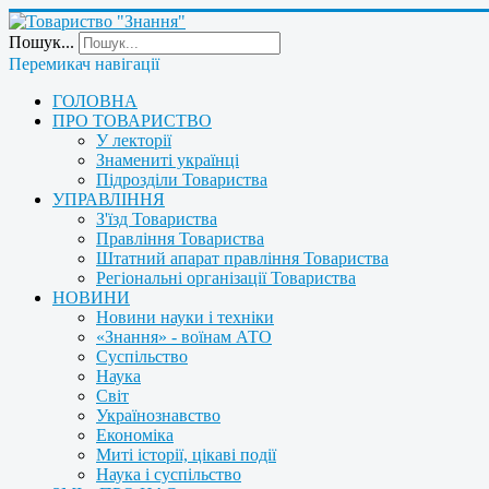
Пошук...
Перемикач навігації
ГОЛОВНА
ПРО ТОВАРИСТВО
У лекторії
Знамениті українці
Підрозділи Товариства
УПРАВЛІННЯ
З'їзд Товариства
Правління Товариства
Штатний апарат правління Товариства
Регіональні організації Товариства
НОВИНИ
Новини науки і техніки
«Знання» - воїнам АТО
Суспільство
Наука
Світ
Українознавство
Економіка
Миті історії, цікаві події
Наука і суспільство