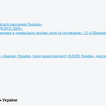
літації населення України»
 ДОРОСЛИХ»
ини в українських реаліях: надії та сподівання»: 12-ті Шинкар
 «Знання» України, члену-кореспонденту НАПН України, доктору
» України