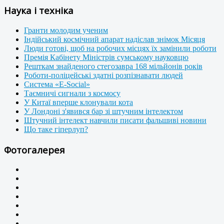
Наука і техніка
Гранти молодим ученим
Індійський космічний апарат надіслав знімок Місяця
Люди готові, щоб на робочих місцях їх замінили роботи
Премія Кабінету Міністрів сумському науковцю
Решткам знайденого стегозавра 168 мільйонів років
Роботи-поліцейські здатні розпізнавати людей
Система «E-Social»
Таємничі сигнали з космосу
У Китаї вперше клонували кота
У Лондоні з'явився бар зі штучним інтелектом
Штучний інтелект навчили писати фальшиві новини
Що таке гіперлуп?
Фотогалерея