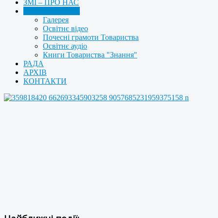
ЗМІ – ПРО НАС
МУЛЬТИМЕДІА
Галерея
Освітнє відео
Почесні грамоти Товариства
Освітнє аудіо
Книги Товариства "Знання"
РАДА
АРХІВ
КОНТАКТИ