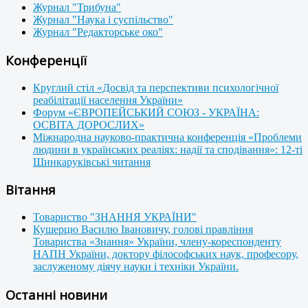
Журнал "Трибуна"
Журнал "Наука і суспільство"
Журнал "Редакторське око"
Конференції
Круглий стіл «Досвід та перспективи психологічної
реабілітації населення України»
Форум «ЄВРОПЕЙСЬКИЙ СОЮЗ - УКРАЇНА:
ОСВІТА ДОРОСЛИХ»
Міжнародна науково-практична конференція «Проблеми
людини в українських реаліях: надії та сподівання»: 12-ті
Шинкаруківські читання
Вітання
Товариство "ЗНАННЯ УКРАЇНИ"
Кушерцю Василю Івановичу, голові правління
Товариства «Знання» України, члену-кореспонденту
НАПН України, доктору філософських наук, професору,
заслуженому діячу науки і техніки України.
Останні новини