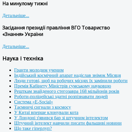
На минулому тижні
Детальніше...
Засідання президії правління ВГО Товариство
«Знання» України
Детальніше...
Наука і техніка
Гранти молодим ученим
Індійський космічний апарат надіслав знімок Місяця
Люди готові, щоб на робочих місцях їх замінили роботи
Премія Кабінету Міністрів сумському науковцю
Решткам знайденого стегозавра 168 мільйонів років
Роботи-поліцейські здатні розпізнавати людей
Система «E-Social»
Таємничі сигнали з космосу
У Китаї вперше клонували кота
У Лондоні з'явився бар зі штучним інтелектом
Штучний інтелект навчили писати фальшиві новини
Що таке гіперлуп?