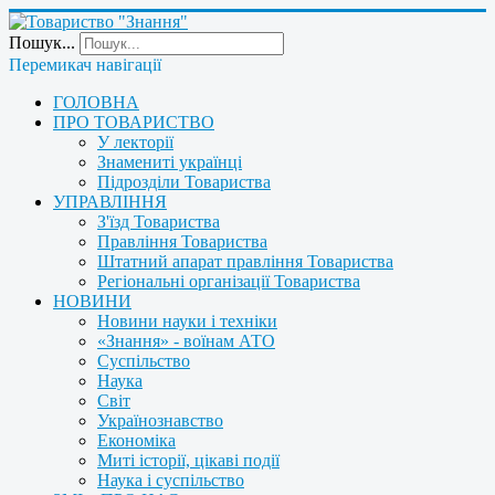
Пошук...
Перемикач навігації
ГОЛОВНА
ПРО ТОВАРИСТВО
У лекторії
Знамениті українці
Підрозділи Товариства
УПРАВЛІННЯ
З'їзд Товариства
Правління Товариства
Штатний апарат правління Товариства
Регіональні організації Товариства
НОВИНИ
Новини науки і техніки
«Знання» - воїнам АТО
Суспільство
Наука
Світ
Українознавство
Економіка
Миті історії, цікаві події
Наука і суспільство