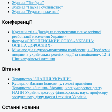
Журнал "Трибуна"
Журнал "Наука і суспільство"
Журнал "Редакторське око"
Конференції
Круглий стіл «Досвід та перспективи психологічної
реабілітації населення України»
Форум «ЄВРОПЕЙСЬКИЙ СОЮЗ - УКРАЇНА:
ОСВІТА ДОРОСЛИХ»
Міжнародна науково-практична конференція «Проблеми
людини в українських реаліях: надії та сподівання»: 12-ті
Шинкаруківські читання
Вітання
Товариство "ЗНАННЯ УКРАЇНИ"
Кушерцю Василю Івановичу, голові правління
Товариства «Знання» України, члену-кореспонденту
НАПН України, доктору філософських наук, професору,
заслуженому діячу науки і техніки України.
Останні новини