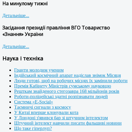
На минулому тижні
Детальніше...
Засідання президії правління ВГО Товариство
«Знання» України
Детальніше...
Наука і техніка
Гранти молодим ученим
Індійський космічний апарат надіслав знімок Місяця
Люди готові, щоб на робочих місцях їх замінили роботи
Премія Кабінету Міністрів сумському науковцю
Решткам знайденого стегозавра 168 мільйонів років
Роботи-поліцейські здатні розпізнавати людей
Система «E-Social»
Таємничі сигнали з космосу
У Китаї вперше клонували кота
У Лондоні з'явився бар зі штучним інтелектом
Штучний інтелект навчили писати фальшиві новини
Що таке гіперлуп?