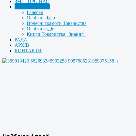
ЗМІ – ПРО НАС
МУЛЬТИМЕДІА
Галерея
Освітнє відео
Почесні грамоти Товариства
Освітнє аудіо
Книги Товариства "Знання"
РАДА
АРХІВ
КОНТАКТИ