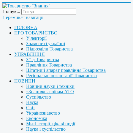
Пошук...
Перемикач навігації
ГОЛОВНА
ПРО ТОВАРИСТВО
У лекторії
Знамениті українці
Підрозділи Товариства
УПРАВЛІННЯ
З'їзд Товариства
Правління Товариства
Штатний апарат правління Товариства
Регіональні організації Товариства
НОВИНИ
Новини науки і техніки
«Знання» - воїнам АТО
Суспільство
Наука
Світ
Українознавство
Економіка
Миті історії, цікаві події
Наука і суспільство