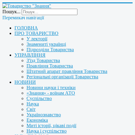
Пошук...
Перемикач навігації
ГОЛОВНА
ПРО ТОВАРИСТВО
У лекторії
Знамениті українці
Підрозділи Товариства
УПРАВЛІННЯ
З'їзд Товариства
Правління Товариства
Штатний апарат правління Товариства
Регіональні організації Товариства
НОВИНИ
Новини науки і техніки
«Знання» - воїнам АТО
Суспільство
Наука
Світ
Українознавство
Економіка
Миті історії, цікаві події
Наука і суспільство