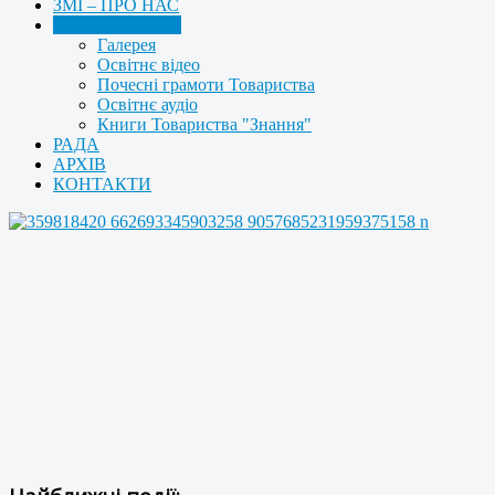
ЗМІ – ПРО НАС
МУЛЬТИМЕДІА
Галерея
Освітнє відео
Почесні грамоти Товариства
Освітнє аудіо
Книги Товариства "Знання"
РАДА
АРХІВ
КОНТАКТИ