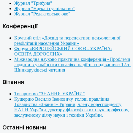
Журнал "Трибуна"
Журнал "Наука і суспільство"
Журнал "Редакторське око"
Конференції
Круглий стіл «Досвід та перспективи психологічної
реабілітації населення України»
Форум «ЄВРОПЕЙСЬКИЙ СОЮЗ - УКРАЇНА:
ОСВІТА ДОРОСЛИХ»
Міжнародна науково-практична конференція «Проблеми
людини в українських реаліях: надії та сподівання»: 12-ті
Шинкаруківські читання
Вітання
Товариство "ЗНАННЯ УКРАЇНИ"
Кушерцю Василю Івановичу, голові правління
Товариства «Знання» України, члену-кореспонденту
НАПН України, доктору філософських наук, професору,
заслуженому діячу науки і техніки України.
Останні новини