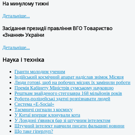
На минулому тижні
Детальніше...
Засідання президії правління ВГО Товариство
«Знання» України
Детальніше...
Наука і техніка
Гранти молодим ученим
Індійський космічний апарат надіслав знімок Місяця
Люди готові, щоб на робочих місцях їх замінили роботи
Премія Кабінету Міністрів сумському науковцю
Решткам знайденого стегозавра 168 мільйонів років
Роботи-поліцейські здатні розпізнавати людей
Система «E-Social»
Таємничі сигнали з космосу
У Китаї вперше клонували кота
У Лондоні з'явився бар зі штучним інтелектом
Штучний інтелект навчили писати фальшиві новини
Що таке гіперлуп?