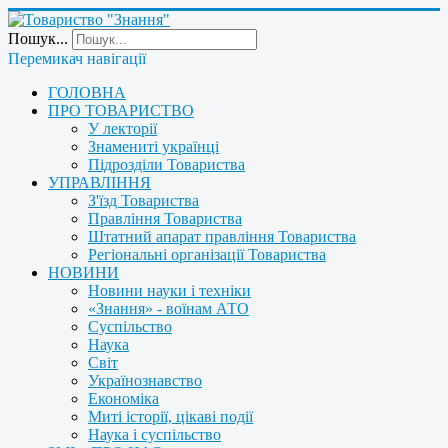
Пошук...
Перемикач навігації
ГОЛОВНА
ПРО ТОВАРИСТВО
У лекторії
Знамениті українці
Підрозділи Товариства
УПРАВЛІННЯ
З'їзд Товариства
Правління Товариства
Штатний апарат правління Товариства
Регіональні організації Товариства
НОВИНИ
Новини науки і техніки
«Знання» - воїнам АТО
Суспільство
Наука
Світ
Українознавство
Економіка
Миті історії, цікаві події
Наука і суспільство