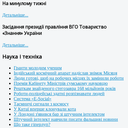
На минулому тижні
Детальніше...
Засідання президії правління ВГО Товариство
«Знання» України
Детальніше...
Наука і техніка
Гранти молодим ученим
Індійський космічний апарат надіслав знімок Місяця
Люди готові, щоб на робочих місцях їх замінили роботи
Премія Кабінету Міністрів сумському науковцю
Решткам знайденого стегозавра 168 мільйонів років
Роботи-поліцейські здатні розпізнавати людей
Система «E-Social»
Таємничі сигнали з космосу
У Китаї вперше клонували кота
У Лондоні з'явився бар зі штучним інтелектом
Штучний інтелект навчили писати фальшиві новини
Що таке гіперлуп?