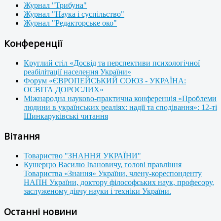
Журнал "Трибуна"
Журнал "Наука і суспільство"
Журнал "Редакторське око"
Конференції
Круглий стіл «Досвід та перспективи психологічної
реабілітації населення України»
Форум «ЄВРОПЕЙСЬКИЙ СОЮЗ - УКРАЇНА:
ОСВІТА ДОРОСЛИХ»
Міжнародна науково-практична конференція «Проблеми
людини в українських реаліях: надії та сподівання»: 12-ті
Шинкаруківські читання
Вітання
Товариство "ЗНАННЯ УКРАЇНИ"
Кушерцю Василю Івановичу, голові правління
Товариства «Знання» України, члену-кореспонденту
НАПН України, доктору філософських наук, професору,
заслуженому діячу науки і техніки України.
Останні новини