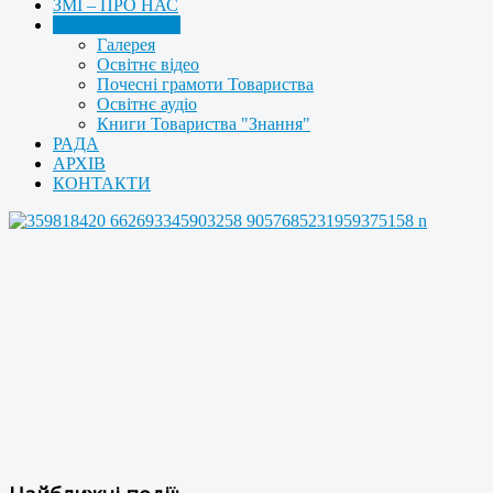
ЗМІ – ПРО НАС
МУЛЬТИМЕДІА
Галерея
Освітнє відео
Почесні грамоти Товариства
Освітнє аудіо
Книги Товариства "Знання"
РАДА
АРХІВ
КОНТАКТИ