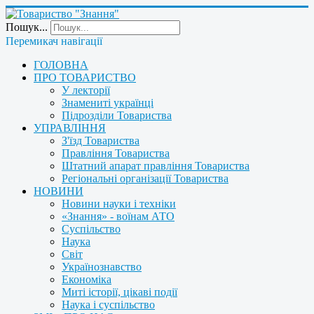
Пошук...
Перемикач навігації
ГОЛОВНА
ПРО ТОВАРИСТВО
У лекторії
Знамениті українці
Підрозділи Товариства
УПРАВЛІННЯ
З'їзд Товариства
Правління Товариства
Штатний апарат правління Товариства
Регіональні організації Товариства
НОВИНИ
Новини науки і техніки
«Знання» - воїнам АТО
Суспільство
Наука
Світ
Українознавство
Економіка
Миті історії, цікаві події
Наука і суспільство