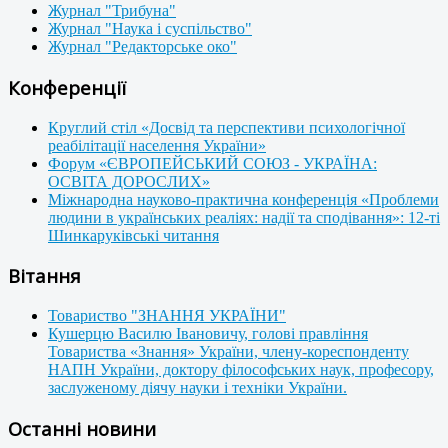
Журнал "Трибуна"
Журнал "Наука і суспільство"
Журнал "Редакторське око"
Конференції
Круглий стіл «Досвід та перспективи психологічної
реабілітації населення України»
Форум «ЄВРОПЕЙСЬКИЙ СОЮЗ - УКРАЇНА:
ОСВІТА ДОРОСЛИХ»
Міжнародна науково-практична конференція «Проблеми
людини в українських реаліях: надії та сподівання»: 12-ті
Шинкаруківські читання
Вітання
Товариство "ЗНАННЯ УКРАЇНИ"
Кушерцю Василю Івановичу, голові правління
Товариства «Знання» України, члену-кореспонденту
НАПН України, доктору філософських наук, професору,
заслуженому діячу науки і техніки України.
Останні новини