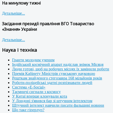
На минулому тижні
Детальніше...
Засідання президії правління ВГО Товариство
«Знання» України
Детальніше...
Наука і техніка
Гранти молодим ученим
Індійський космічний апарат надіслав знімок Місяця
Люди готові, щоб на робочих місцях їх замінили роботи
Премія Кабінету Міністрів сумському науковцю
Решткам знайденого стегозавра 168 мільйонів років
Роботи-поліцейські здатні розпізнавати людей
Система «E-Social»
Таємничі сигнали з космосу
У Китаї вперше клонували кота
У Лондоні з'явився бар зі штучним інтелектом
Штучний інтелект навчили писати фальшиві новини
Що таке гіперлуп?