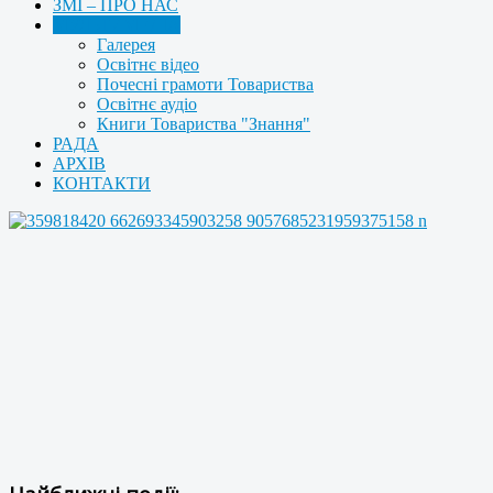
ЗМІ – ПРО НАС
МУЛЬТИМЕДІА
Галерея
Освітнє відео
Почесні грамоти Товариства
Освітнє аудіо
Книги Товариства "Знання"
РАДА
АРХІВ
КОНТАКТИ