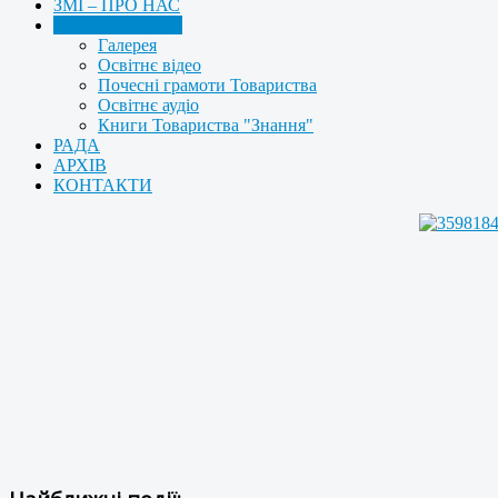
ЗМІ – ПРО НАС
МУЛЬТИМЕДІА
Галерея
Освітнє відео
Почесні грамоти Товариства
Освітнє аудіо
Книги Товариства "Знання"
РАДА
АРХІВ
КОНТАКТИ