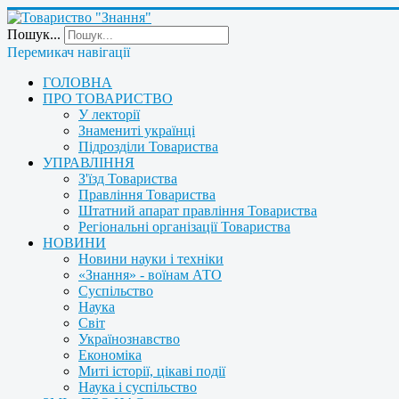
Пошук...
Перемикач навігації
ГОЛОВНА
ПРО ТОВАРИСТВО
У лекторії
Знамениті українці
Підрозділи Товариства
УПРАВЛІННЯ
З'їзд Товариства
Правління Товариства
Штатний апарат правління Товариства
Регіональні організації Товариства
НОВИНИ
Новини науки і техніки
«Знання» - воїнам АТО
Суспільство
Наука
Світ
Українознавство
Економіка
Миті історії, цікаві події
Наука і суспільство