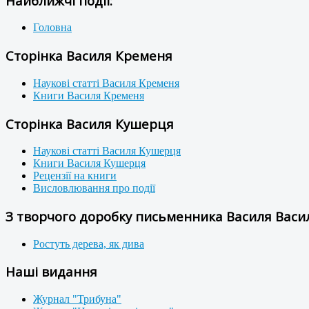
Найближчі події:
Головна
Сторінка Василя Кременя
Наукові статті Василя Кременя
Книги Василя Кременя
Сторінка Василя Кушерця
Наукові статті Василя Кушерця
Книги Василя Кушерця
Рецензії на книги
Висловлювання про події
З творчого доробку письменника Василя Васил
Ростуть дерева, як дива
Наші видання
Журнал "Трибуна"