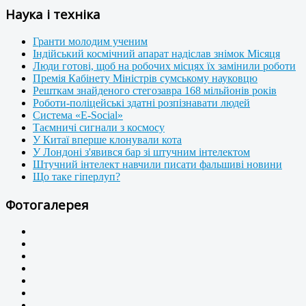
Наука і техніка
Гранти молодим ученим
Індійський космічний апарат надіслав знімок Місяця
Люди готові, щоб на робочих місцях їх замінили роботи
Премія Кабінету Міністрів сумському науковцю
Решткам знайденого стегозавра 168 мільйонів років
Роботи-поліцейські здатні розпізнавати людей
Система «E-Social»
Таємничі сигнали з космосу
У Китаї вперше клонували кота
У Лондоні з'явився бар зі штучним інтелектом
Штучний інтелект навчили писати фальшиві новини
Що таке гіперлуп?
Фотогалерея