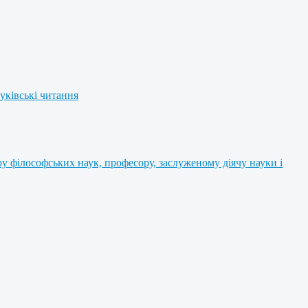
уківські читання
 філософських наук, професору, заслуженому діячу науки і