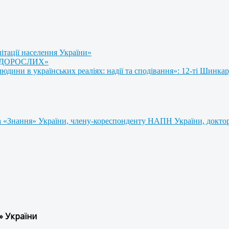
літації населення України»
 ДОРОСЛИХ»
ини в українських реаліях: надії та сподівання»: 12-ті Шинкар
 «Знання» України, члену-кореспонденту НАПН України, доктору
» України