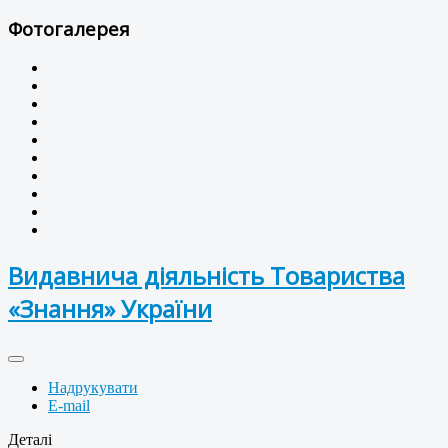
Фотогалерея
Видавнича діяльність Товариства
«Знання» України
Надрукувати
E-mail
Деталі