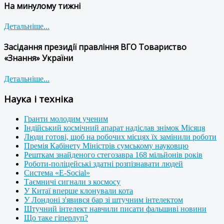
На минулому тижні
Детальніше...
Засідання президії правління ВГО Товариство
«Знання» України
Детальніше...
Наука і техніка
Гранти молодим ученим
Індійський космічний апарат надіслав знімок Місяця
Люди готові, щоб на робочих місцях їх замінили роботи
Премія Кабінету Міністрів сумському науковцю
Решткам знайденого стегозавра 168 мільйонів років
Роботи-поліцейські здатні розпізнавати людей
Система «E-Social»
Таємничі сигнали з космосу
У Китаї вперше клонували кота
У Лондоні з'явився бар зі штучним інтелектом
Штучний інтелект навчили писати фальшиві новини
Що таке гіперлуп?