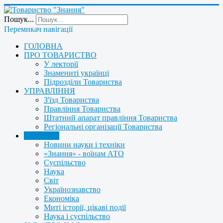
Пошук...
Перемикач навігації
ГОЛОВНА
ПРО ТОВАРИСТВО
У лекторії
Знамениті українці
Підрозділи Товариства
УПРАВЛІННЯ
З'їзд Товариства
Правління Товариства
Штатний апарат правління Товариства
Регіональні організації Товариства
НОВИНИ
Новини науки і техніки
«Знання» - воїнам АТО
Суспільство
Наука
Світ
Українознавство
Економіка
Миті історії, цікаві події
Наука і суспільство