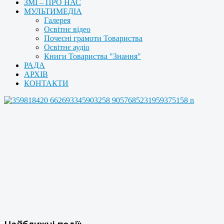
ЗМІ – ПРО НАС
МУЛЬТИМЕДІА
Галерея
Освітнє відео
Почесні грамоти Товариства
Освітнє аудіо
Книги Товариства "Знання"
РАДА
АРХІВ
КОНТАКТИ