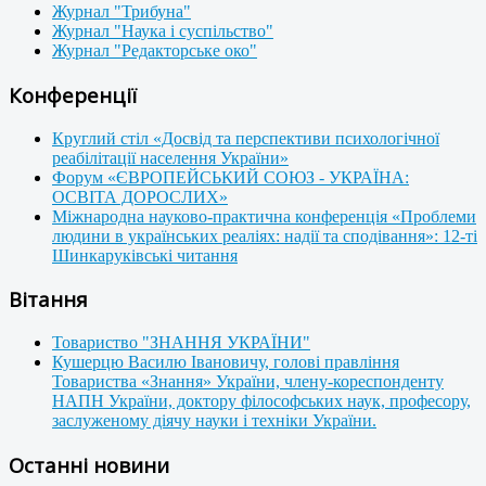
Журнал "Трибуна"
Журнал "Наука і суспільство"
Журнал "Редакторське око"
Конференції
Круглий стіл «Досвід та перспективи психологічної
реабілітації населення України»
Форум «ЄВРОПЕЙСЬКИЙ СОЮЗ - УКРАЇНА:
ОСВІТА ДОРОСЛИХ»
Міжнародна науково-практична конференція «Проблеми
людини в українських реаліях: надії та сподівання»: 12-ті
Шинкаруківські читання
Вітання
Товариство "ЗНАННЯ УКРАЇНИ"
Кушерцю Василю Івановичу, голові правління
Товариства «Знання» України, члену-кореспонденту
НАПН України, доктору філософських наук, професору,
заслуженому діячу науки і техніки України.
Останні новини