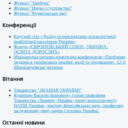
Журнал "Трибуна"
Журнал "Наука і суспільство"
Журнал "Редакторське око"
Конференції
Круглий стіл «Досвід та перспективи психологічної
реабілітації населення України»
Форум «ЄВРОПЕЙСЬКИЙ СОЮЗ - УКРАЇНА:
ОСВІТА ДОРОСЛИХ»
Міжнародна науково-практична конференція «Проблеми
людини в українських реаліях: надії та сподівання»: 12-ті
Шинкаруківські читання
Вітання
Товариство "ЗНАННЯ УКРАЇНИ"
Кушерцю Василю Івановичу, голові правління
Товариства «Знання» України, члену-кореспонденту
НАПН України, доктору філософських наук, професору,
заслуженому діячу науки і техніки України.
Останні новини