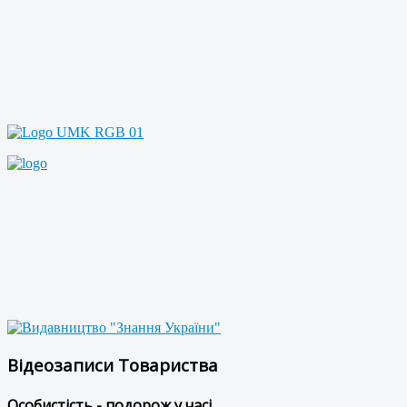
Відеозаписи Товариства
Особистість - подорож у часі