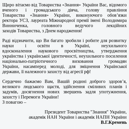
Щиро вітаємо від Товариства «Знання» України Вас, відомого
вченого і громадського діяча, голову правління
Товариства «Знання» України, виконуючого обов’язки
ректора УСЗ, лауреата Міжнародної премії імені Володимира
Винниченка, головного ведучого лекційних
заходів Товариства, з Днем народження!
Раді відзначити, що Ви багато зробили і робите для розвитку
науки і освіти в Україні, неухильного
вдосконалення наукового просвітництва, утвердження
українства і української ідентичності, неухильного посилення
національно-патріотичного виховання громадян
України, насамперед молоді, для зміцнення Української
держави, її належного захисту від агресії рф!
Сердечно бажаємо Вам, Вашій родині доброго здоров’я,
великого людського щастя, здійснення сміливих планів і
задумів, досягнення нових звершень задля употужнення,
захисту і Перемоги України!
З повагою –
Президент Товариства "Знання" України,
академік НАН України і академік НАПН України
В.Г.Кремень