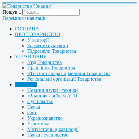
Пошук...
Перемикач навігації
ГОЛОВНА
ПРО ТОВАРИСТВО
У лекторії
Знамениті українці
Підрозділи Товариства
УПРАВЛІННЯ
З'їзд Товариства
Правління Товариства
Штатний апарат правління Товариства
Регіональні організації Товариства
НОВИНИ
Новини науки і техніки
«Знання» - воїнам АТО
Суспільство
Наука
Світ
Українознавство
Економіка
Миті історії, цікаві події
Наука і суспільство