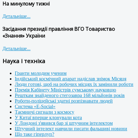
На минулому тижні
Детальніше...
Засідання президії правління ВГО Товариство
«Знання» України
Детальніше...
Наука і техніка
Гранти молодим ученим
Індійський космічний апарат надіслав знімок Місяця
Люди готові, щоб на робочих місцях їх замінили роботи
Премія Кабінету Міністрів сумському науковцю
Решткам знайденого стегозавра 168 мільйонів років
Роботи-поліцейські здатні розпізнавати людей
Система «E-Social»
Таємничі сигнали з космосу
У Китаї вперше клонували кота
У Лондоні з'явився бар зі штучним інтелектом
Штучний інтелект навчили писати фальшиві новини
Що таке гіперлуп?