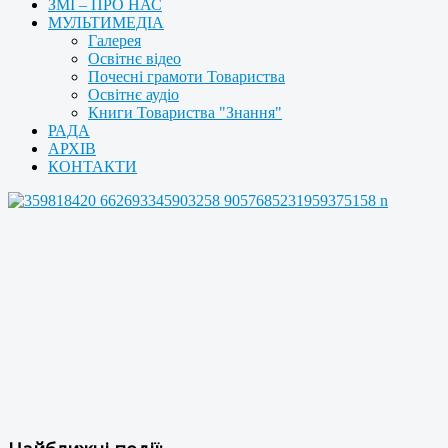
ЗМІ – ПРО НАС
МУЛЬТИМЕДІА
Галерея
Освітнє відео
Почесні грамоти Товариства
Освітнє аудіо
Книги Товариства "Знання"
РАДА
АРХІВ
КОНТАКТИ