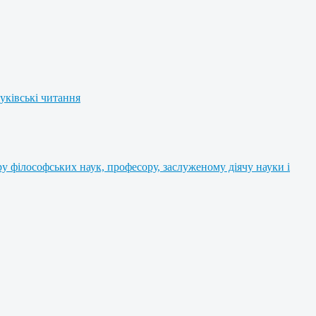
уківські читання
 філософських наук, професору, заслуженому діячу науки і