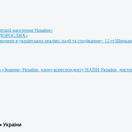
літації населення України»
 ДОРОСЛИХ»
ини в українських реаліях: надії та сподівання»: 12-ті Шинкар
 «Знання» України, члену-кореспонденту НАПН України, доктору
» України