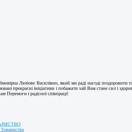
ймовірна Любове Василівно, який ми раді нагоді поздоровити т
лізовані прекрасні ініціативи і побажати хай Вам стане сил і здо
вам Перемоги і радісної співпраці!
АРИСТВО
 Товариства