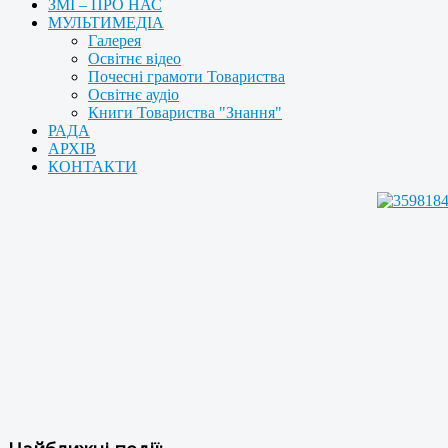
ЗМІ – ПРО НАС
МУЛЬТИМЕДІА
Галерея
Освітнє відео
Почесні грамоти Товариства
Освітнє аудіо
Книги Товариства "Знання"
РАДА
АРХІВ
КОНТАКТИ