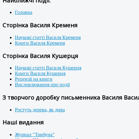
Найближчі події:
Головна
Сторінка Василя Кременя
Наукові статті Василя Кременя
Книги Василя Кременя
Сторінка Василя Кушерця
Наукові статті Василя Кушерця
Книги Василя Кушерця
Рецензії на книги
Висловлювання про події
З творчого доробку письменника Василя Васил
Ростуть дерева, як дива
Наші видання
Журнал "Трибуна"