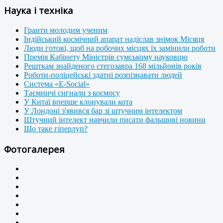
Наука і техніка
Гранти молодим ученим
Індійський космічний апарат надіслав знімок Місяця
Люди готові, щоб на робочих місцях їх замінили роботи
Премія Кабінету Міністрів сумському науковцю
Решткам знайденого стегозавра 168 мільйонів років
Роботи-поліцейські здатні розпізнавати людей
Система «E-Social»
Таємничі сигнали з космосу
У Китаї вперше клонували кота
У Лондоні з'явився бар зі штучним інтелектом
Штучний інтелект навчили писати фальшиві новини
Що таке гіперлуп?
Фотогалерея