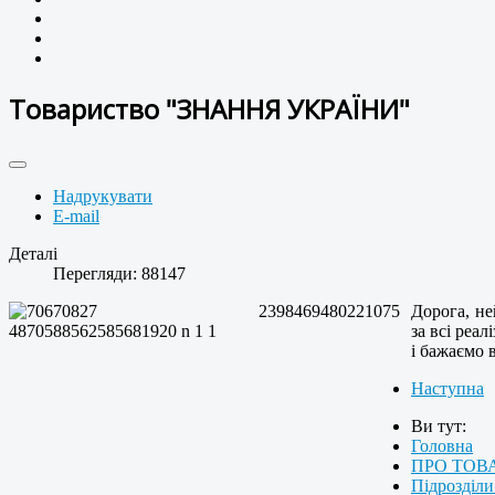
Товариство "ЗНАННЯ УКРАЇНИ"
Надрукувати
E-mail
Деталі
Перегляди: 88147
Дорога, не
за всі реа
і бажаємо 
Наступна
Ви тут:
Головна
ПРО ТОВ
Підрозділи