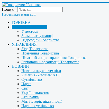
Пошук...
Перемикач навігації
ГОЛОВНА
ПРО ТОВАРИСТВО
У лекторії
Знамениті українці
Підрозділи Товариства
УПРАВЛІННЯ
З'їзд Товариства
Правління Товариства
Штатний апарат правління Товариства
Регіональні організації Товариства
НОВИНИ
Новини науки і техніки
«Знання» - воїнам АТО
Суспільство
Наука
Світ
Українознавство
Економіка
Миті історії, цікаві події
Наука і суспільство