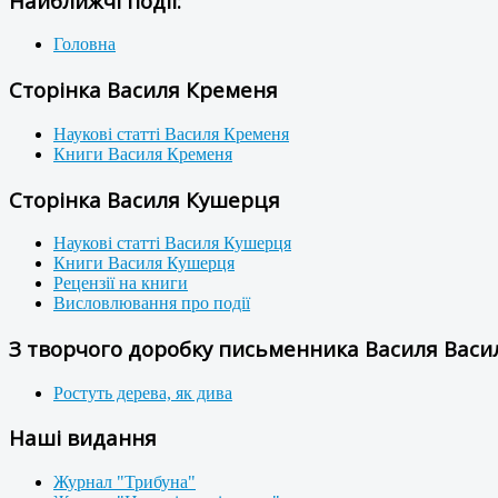
Найближчі події:
Головна
Сторінка Василя Кременя
Наукові статті Василя Кременя
Книги Василя Кременя
Сторінка Василя Кушерця
Наукові статті Василя Кушерця
Книги Василя Кушерця
Рецензії на книги
Висловлювання про події
З творчого доробку письменника Василя Васил
Ростуть дерева, як дива
Наші видання
Журнал "Трибуна"