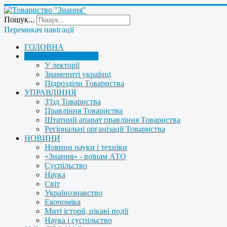
Пошук...
Перемикач навігації
ГОЛОВНА
ПРО ТОВАРИСТВО
У лекторії
Знамениті українці
Підрозділи Товариства
УПРАВЛІННЯ
З'їзд Товариства
Правління Товариства
Штатний апарат правління Товариства
Регіональні організації Товариства
НОВИНИ
Новини науки і техніки
«Знання» - воїнам АТО
Суспільство
Наука
Світ
Українознавство
Економіка
Миті історії, цікаві події
Наука і суспільство