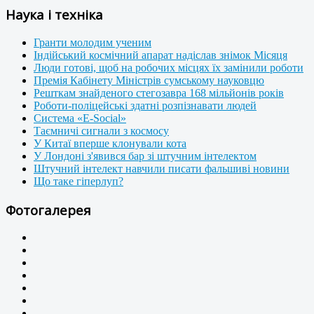
Наука і техніка
Гранти молодим ученим
Індійський космічний апарат надіслав знімок Місяця
Люди готові, щоб на робочих місцях їх замінили роботи
Премія Кабінету Міністрів сумському науковцю
Решткам знайденого стегозавра 168 мільйонів років
Роботи-поліцейські здатні розпізнавати людей
Система «E-Social»
Таємничі сигнали з космосу
У Китаї вперше клонували кота
У Лондоні з'явився бар зі штучним інтелектом
Штучний інтелект навчили писати фальшиві новини
Що таке гіперлуп?
Фотогалерея