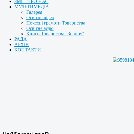
ЗМІ – ПРО НАС
МУЛЬТИМЕДІА
Галерея
Освітнє відео
Почесні грамоти Товариства
Освітнє аудіо
Книги Товариства "Знання"
РАДА
АРХІВ
КОНТАКТИ