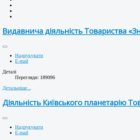
Видавнича діяльність Товариства «З
Надрукувати
E-mail
Деталі
Перегляди: 189096
Детальніше...
Діяльність Київського планетарію То
Надрукувати
E-mail