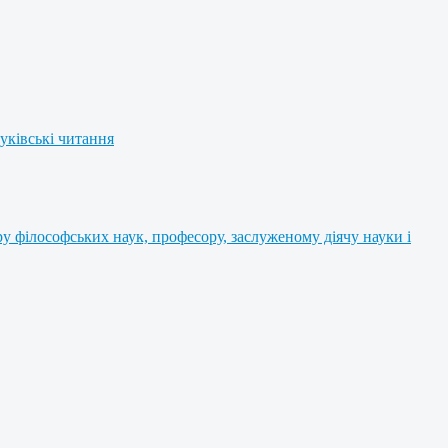
уківські читання
 філософських наук, професору, заслуженому діячу науки і