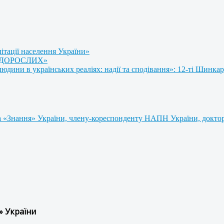
літації населення України»
 ДОРОСЛИХ»
ини в українських реаліях: надії та сподівання»: 12-ті Шинкар
 «Знання» України, члену-кореспонденту НАПН України, доктору
» України