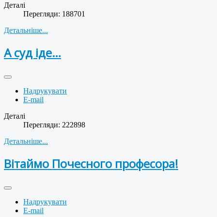
Деталі
Перегляди: 188701
Детальніше...
А суд іде…
Надрукувати
E-mail
Деталі
Перегляди: 222898
Детальніше...
Вітаймо Почесного професора!
Надрукувати
E-mail