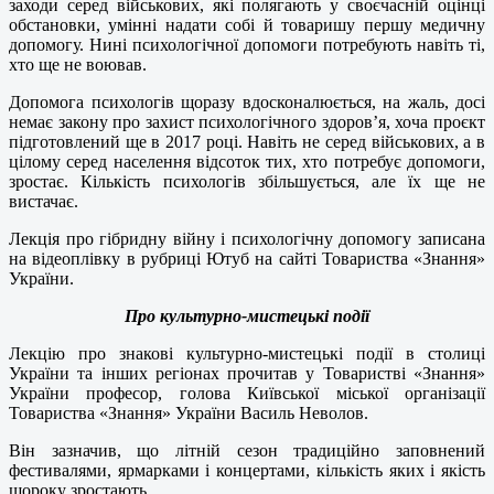
заходи серед військових, які полягають у своєчасній оцінці
обстановки, умінні надати собі й товаришу першу медичну
допомогу. Нині психологічної допомоги потребують навіть ті,
хто ще не воював.
Допомога психологів щоразу вдосконалюється, на жаль, досі
немає закону про захист психологічного здоров’я, хоча проєкт
підготовлений ще в 2017 році. Навіть не серед військових, а в
цілому серед населення відсоток тих, хто потребує допомоги,
зростає. Кількість психологів збільшується, але їх ще не
вистачає.
Лекція про гібридну війну і психологічну допомогу записана
на відеоплівку в рубриці Ютуб на сайті Товариства «Знання»
України.
Про культурно-мистецькі події
Лекцію про знакові культурно-мистецькі події в столиці
України та інших регіонах прочитав у Товаристві «Знання»
України професор, голова Київської міської організації
Товариства «Знання» України Василь Неволов.
Він зазначив, що літній сезон традиційно заповнений
фестивалями, ярмарками і концертами, кількість яких і якість
щороку зростають.