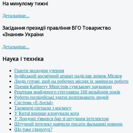
На минулому тижні
Детальніше...
Засідання президії правління ВГО Товариство
«Знання» України
Детальніше...
Наука і техніка
Гранти молодим ученим
Індійський космічний апарат надіслав знімок Місяця
Люди готові, щоб на робочих місцях їх замінили роботи
Премія Кабінету Міністрів сумському науковцю
Решткам знайденого стегозавра 168 мільйонів років
Роботи-поліцейські здатні розпізнавати людей
Система «E-Social»
Таємничі сигнали з космосу
У Китаї вперше клонували кота
У Лондоні з'явився бар зі штучним інтелектом
Штучний інтелект навчили писати фальшиві новини
Що таке гіперлуп?