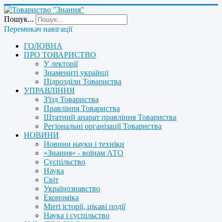
Пошук...
Перемикач навігації
ГОЛОВНА
ПРО ТОВАРИСТВО
У лекторії
Знамениті українці
Підрозділи Товариства
УПРАВЛІННЯ
З'їзд Товариства
Правління Товариства
Штатний апарат правління Товариства
Регіональні організації Товариства
НОВИНИ
Новини науки і техніки
«Знання» - воїнам АТО
Суспільство
Наука
Світ
Українознавство
Економіка
Миті історії, цікаві події
Наука і суспільство