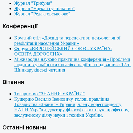
Журнал "Трибуна"
Журнал "Наука і суспільство"
Журнал "Редакторське око"
Конференції
Круглий стіл «Досвід та перспективи психологічної
реабілітації населення України»
Форум «ЄВРОПЕЙСЬКИЙ СОЮЗ - УКРАЇНА:
ОСВІТА ДОРОСЛИХ»
Міжнародна науково-практична конференція «Проблеми
людини в українських реаліях: надії та сподівання»: 12-ті
Шинкаруківські читання
Вітання
Товариство "ЗНАННЯ УКРАЇНИ"
Кушерцю Василю Івановичу, голові правління
Товариства «Знання» України, члену-кореспонденту
НАПН України, доктору філософських наук, професору,
заслуженому діячу науки і техніки України.
Останні новини