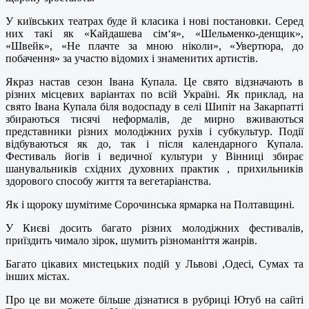
У київських театрах буде й класика і нові постановки. Серед
них такі як «Кайдашева сім‘я», «Шельменко-денщик»,
«Швейк», «Не плачте за мною ніколи», «Увертюра, до
побачення» за участю відомих і знаменитих артистів.
Якраз настав сезон Івана Купала. Це свято відзначають в
різних місцевих варіантах по всій Україні. Як приклад, на
свято Івана Купала біля водоспаду в селі Шипіт на Закарпатті
збираються тисячі неформалів, де мирно вживаються
представники різних молодіжних рухів і субкультур. Події
відбуваються як до, так і після календарного Купала.
Фестиваль йогів і ведичної культури у Вінниці збирає
шанувальників східних духовних практик , прихильників
здорового способу життя та вегетаріанства.
Як і щороку шумітиме Сорочинська ярмарка на Полтавщині.
У Києві досить багато різних молодіжних фестивалів,
приїздить чимало зірок, шумить різноманіття жанрів.
Багато цікавих мистецьких подій у Львові ,Одесі, Сумах та
інших містах.
Про це ви можете більше дізнатися в рубриці Ютуб на сайті