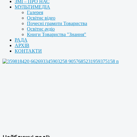
ЗМІ – ПРО НАС
МУЛЬТИМЕДІА
Галерея
Освітнє відео
Почесні грамоти Товариства
Освітнє аудіо
Книги Товариства "Знання"
РАДА
АРХІВ
КОНТАКТИ