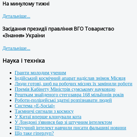
На минулому тижні
Детальніше...
Засідання президії правління ВГО Товариство
«Знання» України
Детальніше...
Наука і техніка
Гранти молодим ученим
Індійський космічний апарат надіслав знімок Місяця
Люди готові, щоб на робочих місцях їх замінили роботи
Премія Кабінету Міністрів сумському науковцю
Решткам знайденого стегозавра 168 мільйонів років
Роботи-поліцейські здатні розпізнавати людей
Система «E-Social»
Таємничі сигнали з космосу
У Китаї вперше клонували кота
У Лондоні з'явився бар зі штучним інтелектом
Штучний інтелект навчили писати фальшиві новини
Що таке гіперлуп?