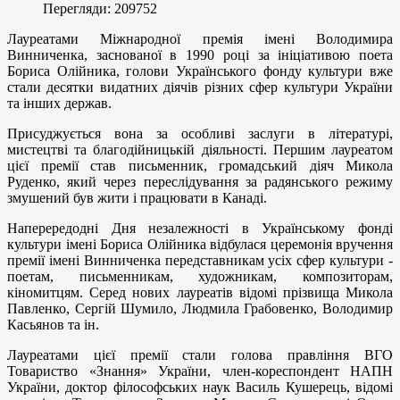
Перегляди: 209752
Лауреатами Міжнародної премія імені Володимира
Винниченка, заснованої в 1990 році за ініціативою поета
Бориса Олійника, голови Українського фонду культури вже
стали десятки видатних діячів різних сфер культури України
та інших держав.
Присуджується вона за особливі заслуги в літературі,
мистецтві та благодійницькій діяльності. Першим лауреатом
цієї премії став письменник, громадський діяч Микола
Руденко, який через переслідування за радянського режиму
змушений був жити і працювати в Канаді.
Наперередодні Дня незалежності в Українському фонді
культури імені Бориса Олійника відбулася церемонія вручення
премії імені Винниченка передставникам усіх сфер культури -
поетам, письменникам, художникам, композиторам,
кіномитцям. Серед нових лауреатів відомі прізвища Микола
Павленко, Сергій Шумило, Людмила Грабовенко, Володимир
Касьянов та ін.
Лауреатами цієї премії стали голова правління ВГО
Товариство «Знання» України, член-кореспондент НАПН
України, доктор філософських наук Василь Кушерець, відомі