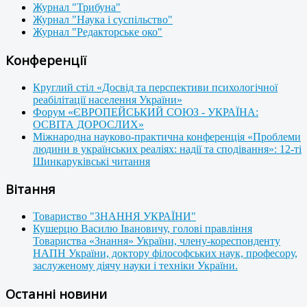
Журнал "Трибуна"
Журнал "Наука і суспільство"
Журнал "Редакторське око"
Конференції
Круглий стіл «Досвід та перспективи психологічної
реабілітації населення України»
Форум «ЄВРОПЕЙСЬКИЙ СОЮЗ - УКРАЇНА:
ОСВІТА ДОРОСЛИХ»
Міжнародна науково-практична конференція «Проблеми
людини в українських реаліях: надії та сподівання»: 12-ті
Шинкаруківські читання
Вітання
Товариство "ЗНАННЯ УКРАЇНИ"
Кушерцю Василю Івановичу, голові правління
Товариства «Знання» України, члену-кореспонденту
НАПН України, доктору філософських наук, професору,
заслуженому діячу науки і техніки України.
Останні новини