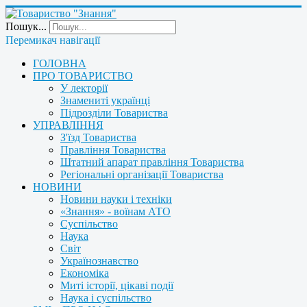
Пошук...
Перемикач навігації
ГОЛОВНА
ПРО ТОВАРИСТВО
У лекторії
Знамениті українці
Підрозділи Товариства
УПРАВЛІННЯ
З'їзд Товариства
Правління Товариства
Штатний апарат правління Товариства
Регіональні організації Товариства
НОВИНИ
Новини науки і техніки
«Знання» - воїнам АТО
Суспільство
Наука
Світ
Українознавство
Економіка
Миті історії, цікаві події
Наука і суспільство