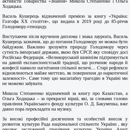
активісти Товариства «Знання» Микола Степаненко і Ольга
Ходацька.
Василь Кушерець відзначений премією за книгу «Україна:
Голгофа ХХ століття», що видана в 2019 році до 85-річчя
Голодомору-геноциду.
Виступаючи після вручення диплома і знака лауреата, Василь
Кушерець зазначив, що до питання Голодомору не можна бути
байдужим. Важливо зрозуміти природу Голодомору через
сутність імперської держави, якою був СРСР, яку сповідує досі
Російська Федерація. «Великоруський шовінізм підтримується
на давній експансіоністській традиції, що розчиняє народи й
конфесії навколо нагнітання спільної величі… Старі рефлекси
відновлюються майже миттєво, як повернення до наркотичної
залежності». Саме тому цю масштабну трагедію в Україні ми
не можемо забувати.
Микола Степаненко відзначений за книгу про Казахстан, а
Ольга Ходацька – за прекрасні вірші, які, за словами голови
правління Українського фонду культури О. Д. Бакуменка, вже
давно пора перекладати на музику.
За високі професійні досягнення та особистий внесок у
розвиток культури Рада національної спільноти України , яку
очолює заслужений працівник культури України Ашот