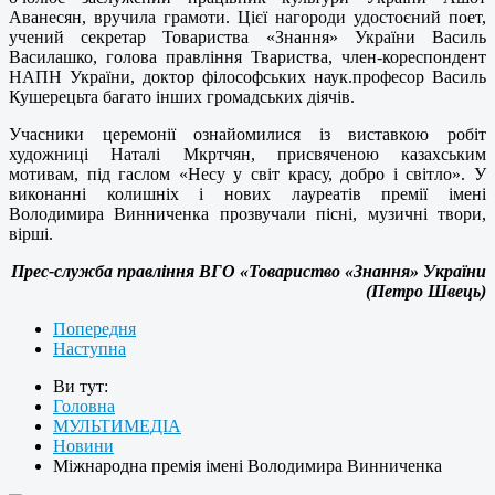
Аванесян, вручила грамоти. Цієї нагороди удостоєний поет,
учений секретар Товариства «Знання» України Василь
Василашко, голова правління Твариства, член-кореспондент
НАПН України, доктор філософських наук.професор Василь
Кушерецьта багато інших громадських діячів.
Учасники церемонії ознайомилися із виставкою робіт
художниці Наталі Мкртчян, присвяченою казахським
мотивам, під гаслом «Несу у світ красу, добро і світло». У
виконанні колишніх і нових лауреатів премії імені
Володимира Винниченка прозвучали пісні, музичні твори,
вірші.
Прес-служба правління ВГО «Товариство «Знання» України
(Петро Швець)
Попередня
Наступна
Ви тут:
Головна
МУЛЬТИМЕДІА
Новини
Міжнародна премія імені Володимира Винниченка