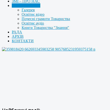
ЗМІ – ПРО НАС
МУЛЬТИМЕДІА
Галерея
Освітнє відео
Почесні грамоти Товариства
Освітнє аудіо
Книги Товариства "Знання"
РАДА
АРХІВ
КОНТАКТИ