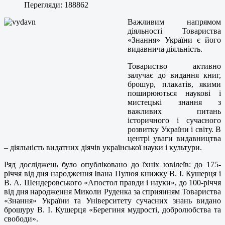
Перегляди: 188862
Важливим напрямом
діяльності Товариства
«Знання» України є його
видавнича діяльність.
Товариство активно
залучає до видання книг,
брошур, плакатів, якими
поширюються наукові і
мистецькі знання з
важливих питань
історичного і сучасного
розвитку України і світу. В
центрі уваги видавництва
– діяльність видатних діячів української науки і культури.
Ряд досліджень було опубліковано до їхніх ювілеїв: до 175-
річчя від дня народження Івана Пулюя книжку В. І. Кушерця і
В. А. Шендеровського «Апостол правди і науки», до 100-річчя
від дня народження Миколи Руденка за сприянням Товариства
«Знання» України та Університету сучасних знань видано
брошуру В. І. Кушерця «Берегиня мудрості, добролюбства та
свободи».