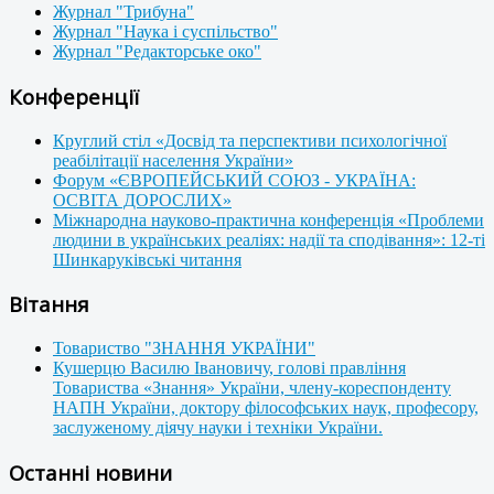
Журнал "Трибуна"
Журнал "Наука і суспільство"
Журнал "Редакторське око"
Конференції
Круглий стіл «Досвід та перспективи психологічної
реабілітації населення України»
Форум «ЄВРОПЕЙСЬКИЙ СОЮЗ - УКРАЇНА:
ОСВІТА ДОРОСЛИХ»
Міжнародна науково-практична конференція «Проблеми
людини в українських реаліях: надії та сподівання»: 12-ті
Шинкаруківські читання
Вітання
Товариство "ЗНАННЯ УКРАЇНИ"
Кушерцю Василю Івановичу, голові правління
Товариства «Знання» України, члену-кореспонденту
НАПН України, доктору філософських наук, професору,
заслуженому діячу науки і техніки України.
Останні новини