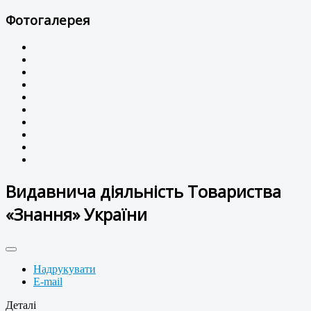
Фотогалерея
Видавнича діяльність Товариства
«Знання» України
Надрукувати
E-mail
Деталі