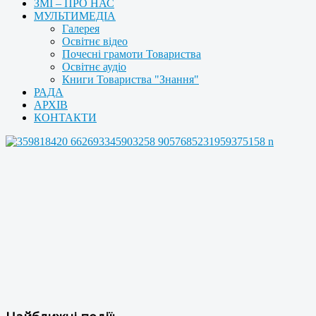
ЗМІ – ПРО НАС
МУЛЬТИМЕДІА
Галерея
Освітнє відео
Почесні грамоти Товариства
Освітнє аудіо
Книги Товариства "Знання"
РАДА
АРХІВ
КОНТАКТИ