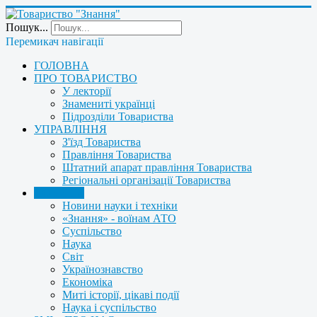
Пошук...
Перемикач навігації
ГОЛОВНА
ПРО ТОВАРИСТВО
У лекторії
Знамениті українці
Підрозділи Товариства
УПРАВЛІННЯ
З'їзд Товариства
Правління Товариства
Штатний апарат правління Товариства
Регіональні організації Товариства
НОВИНИ
Новини науки і техніки
«Знання» - воїнам АТО
Суспільство
Наука
Світ
Українознавство
Економіка
Миті історії, цікаві події
Наука і суспільство