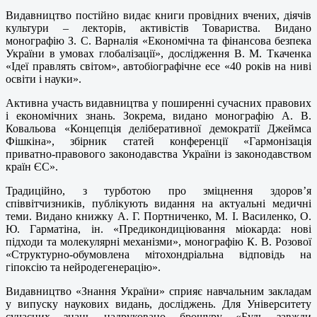
Видавництво постійно видає книги провідних вчених, діячів
культури – лекторів, активістів Товариства. Видано
монографію З. С. Варналія «Економічна та фінансова безпека
України в умовах глобалізації», дослідження В. М. Ткаченка
«Ідеї правлять світом», автобіографічне есе «40 років на ниві
освіти і науки».
Активна участь видавництва у поширенні сучасних правових
і економічних знань. Зокрема, видано монографію А. В.
Ковальова «Концепція деліберативної демократії Джеймса
Фішкіна», збірник статей конференції «Гармонізація
приватно-правового законодавства України із законодавством
країн ЄС».
Традиційно, з турботою про зміцнення здоров’я
співвітчизників, публікують видання на актуальні медичні
теми. Видано книжку А. Г. Портниченко, М. І. Василенко, О.
Ю. Гарматіна, ін. «Предикондиціювання міокарда: нові
підходи та молекулярні механізми», монографію К. В. Розової
«Структурно-обумовлена мітохондріальна відповідь на
гіпоксію та нейродегенерацію».
Видавництво «Знання України» сприяє навчальним закладам
у випуску наукових видань, досліджень. Для Університету
сучасних знань надруковано брошуру «Будь завжди