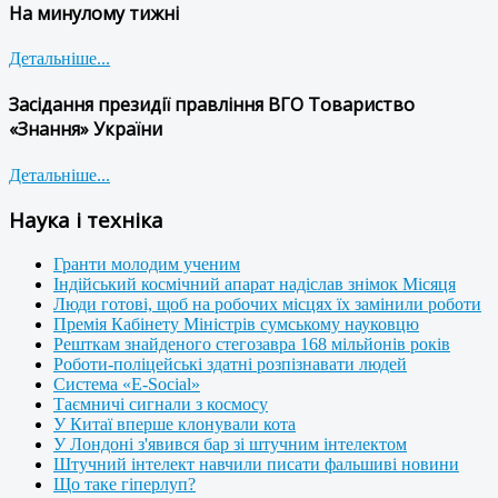
На минулому тижні
Детальніше...
Засідання президії правління ВГО Товариство
«Знання» України
Детальніше...
Наука і техніка
Гранти молодим ученим
Індійський космічний апарат надіслав знімок Місяця
Люди готові, щоб на робочих місцях їх замінили роботи
Премія Кабінету Міністрів сумському науковцю
Решткам знайденого стегозавра 168 мільйонів років
Роботи-поліцейські здатні розпізнавати людей
Система «E-Social»
Таємничі сигнали з космосу
У Китаї вперше клонували кота
У Лондоні з'явився бар зі штучним інтелектом
Штучний інтелект навчили писати фальшиві новини
Що таке гіперлуп?