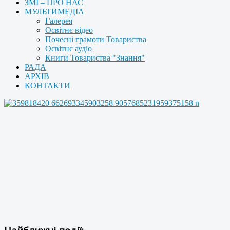
ЗМІ – ПРО НАС
МУЛЬТИМЕДІА
Галерея
Освітнє відео
Почесні грамоти Товариства
Освітнє аудіо
Книги Товариства "Знання"
РАДА
АРХІВ
КОНТАКТИ