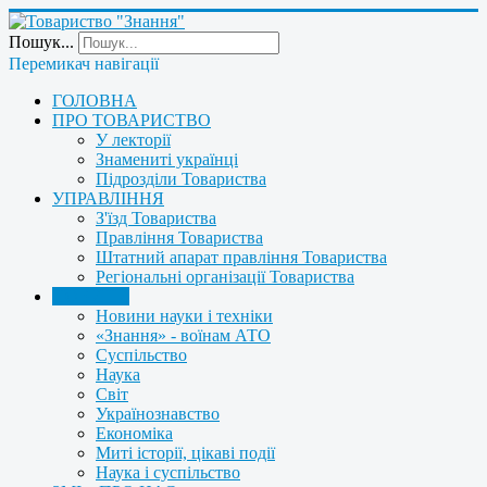
Пошук...
Перемикач навігації
ГОЛОВНА
ПРО ТОВАРИСТВО
У лекторії
Знамениті українці
Підрозділи Товариства
УПРАВЛІННЯ
З'їзд Товариства
Правління Товариства
Штатний апарат правління Товариства
Регіональні організації Товариства
НОВИНИ
Новини науки і техніки
«Знання» - воїнам АТО
Суспільство
Наука
Світ
Українознавство
Економіка
Миті історії, цікаві події
Наука і суспільство