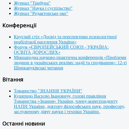
Журнал "Трибуна"
Журнал "Наука і суспільство"
Журнал "Редакторське око"
Конференції
Круглий стіл «Досвід та перспективи психологічної
реабілітації населення України»
Форум «ЄВРОПЕЙСЬКИЙ СОЮЗ - УКРАЇНА:
ОСВІТА ДОРОСЛИХ»
Міжнародна науково-практична конференція «Проблеми
людини в українських реаліях: надії та сподівання»: 12-ті
Шинкаруківські читання
Вітання
Товариство "ЗНАННЯ УКРАЇНИ"
Кушерцю Василю Івановичу, голові правління
Товариства «Знання» України, члену-кореспонденту
НАПН України, доктору філософських наук, професору,
заслуженому діячу науки і техніки України.
Останні новини