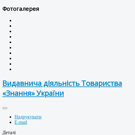
Фотогалерея
Видавнича діяльність Товариства
«Знання» України
Надрукувати
E-mail
Деталі