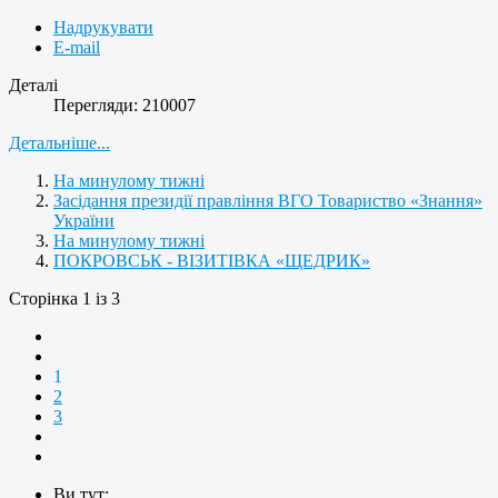
Надрукувати
E-mail
Деталі
Перегляди: 210007
Детальніше...
На минулому тижні
Засідання президії правління ВГО Товариство «Знання»
України
На минулому тижні
ПОКРОВСЬК - ВІЗИТІВКА «ЩЕДРИК»
Сторінка 1 із 3
1
2
3
Ви тут: