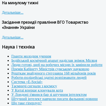
На минулому тижні
Детальніше...
Засідання президії правління ВГО Товариство
«Знання» України
Детальніше...
Наука і техніка
Гранти молодим ученим
Індійський космічний апарат надіслав знімок Місяця
Люди готові, щоб на робочих місцях їх замінили роботи
Премія Кабінету Міністрів сумському науковцю
Решткам знайденого стегозавра 168 мільйонів років
Роботи-поліцейські здатні розпізнавати людей
Система «E-Social»
Таємничі сигнали з космосу
У Китаї вперше клонували кота
У Лондоні з'явився бар зі штучним інтелектом
Штучний інтелект навчили писати фальшиві новини
Що таке гіперлуп?