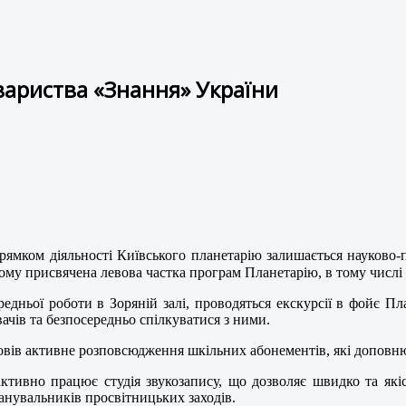
вариства «Знання» України
ямком діяльності Київського планетарію залишається науково-п
ому присвячена левова частка програм Планетарію, в тому числі
едньої роботи в Зоряній залі, проводяться екскурсії в фойє Пла
вачів та безпосередньо спілкуватися з ними.
овів активне розповсюдження шкільних абонементів, які доповню
активно працює студія звукозапису, що дозволяє швидко та які
анувальників просвітницьких заходів.