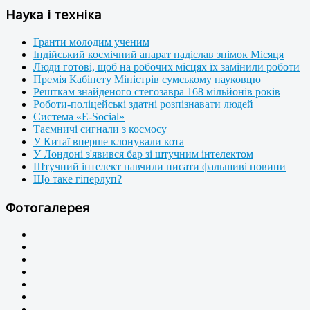
Наука і техніка
Гранти молодим ученим
Індійський космічний апарат надіслав знімок Місяця
Люди готові, щоб на робочих місцях їх замінили роботи
Премія Кабінету Міністрів сумському науковцю
Решткам знайденого стегозавра 168 мільйонів років
Роботи-поліцейські здатні розпізнавати людей
Система «E-Social»
Таємничі сигнали з космосу
У Китаї вперше клонували кота
У Лондоні з'явився бар зі штучним інтелектом
Штучний інтелект навчили писати фальшиві новини
Що таке гіперлуп?
Фотогалерея