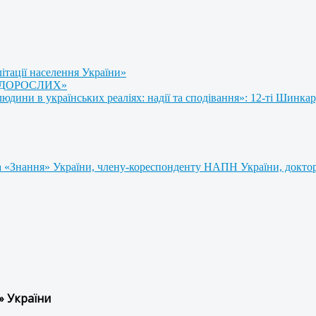
літації населення України»
 ДОРОСЛИХ»
ини в українських реаліях: надії та сподівання»: 12-ті Шинкар
 «Знання» України, члену-кореспонденту НАПН України, доктору
» України