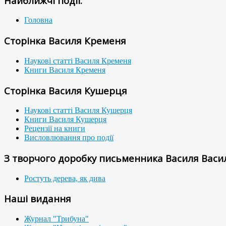
Найближчі події:
Головна
Сторінка Василя Кременя
Наукові статті Василя Кременя
Книги Василя Кременя
Сторінка Василя Кушерця
Наукові статті Василя Кушерця
Книги Василя Кушерця
Рецензії на книги
Висловлювання про події
З творчого доробку письменника Василя Васил
Ростуть дерева, як дива
Наші видання
Журнал "Трибуна"