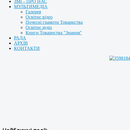
ЗМІ – ПРО НАС
МУЛЬТИМЕДІА
Галерея
Освітнє відео
Почесні грамоти Товариства
Освітнє аудіо
Книги Товариства "Знання"
РАДА
АРХІВ
КОНТАКТИ