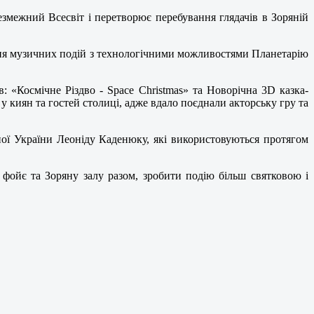
езмежний Всесвіт і перетворює перебування глядачів в Зоряній
ня музичних подій з технологічними можливостями Планетарію
: «Космічне Різдво - Space Christmas» та Новорічна 3D казка-
 киян та гостей столиці, адже вдало поєднали акторську гру та
ої України Леоніду Каденюку, які використовуються протягом
и фойє та Зоряну залу разом, зробити подію більш святковою і