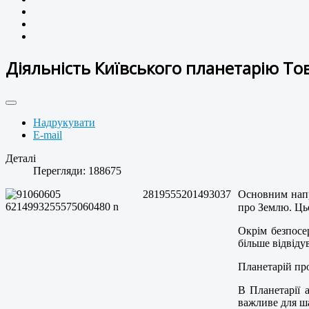
Діяльність Київського планетарію То
Надрукувати
E-mail
Деталі
Перегляди: 188675
Основним напр
про Землю. Ць
Окрім безпосер
більше відвіду
Планетарій пр
В Планетарії 
важливе для ш