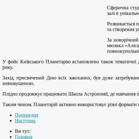
Сферична студ
залі в унікаль
Розвивається 
та створення 
За новорічний 
мюзикл «Аліса 
повнокупольні
У фойє Київського Планетарію встановлено також тематичні 
року.
Захід, присвячений Дню всіх закоханих, був дуже затребувани
невимушеною.
Плідно продовжує працювати Школа Астрономії, де навчання пр
Таким чином, Планетарій активно використовує різні формати 
Попередня
Наступна
Ви тут:
Головна