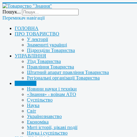
Пошук...
Перемикач навігації
ГОЛОВНА
ПРО ТОВАРИСТВО
У лекторії
Знамениті українці
Підрозділи Товариства
УПРАВЛІННЯ
З'їзд Товариства
Правління Товариства
Штатний апарат правління Товариства
Регіональні організації Товариства
НОВИНИ
Новини науки і техніки
«Знання» - воїнам АТО
Суспільство
Наука
Світ
Українознавство
Економіка
Миті історії, цікаві події
Наука і суспільство