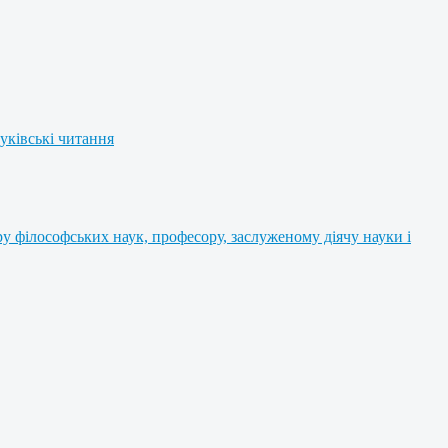
уківські читання
 філософських наук, професору, заслуженому діячу науки і