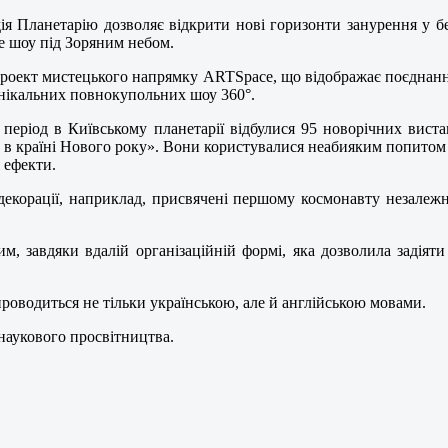
ія Планетарію дозволяє відкрити нові горизонти занурення у б
не шоу під Зоряним небом.
проект мистецького напрямку ARTSpace, що відображає поєднан
унікальних повнокупольних шоу 360°.
період в Київському планетарії відбулися 95 новорічних вистав
в країні Нового року». Вони користувалися неабияким попитом у
 ефекти.
декорації, наприклад, присвячені першому космонавту незалежн
м, завдяки вдалій організаційній формі, яка дозволила задіят
оводиться не тільки українською, але й англійською мовами.
наукового просвітництва.