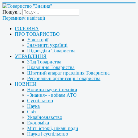
Пошук...
Перемикач навігації
ГОЛОВНА
ПРО ТОВАРИСТВО
У лекторії
Знамениті українці
Підрозділи Товариства
УПРАВЛІННЯ
З'їзд Товариства
Правління Товариства
Штатний апарат правління Товариства
Регіональні організації Товариства
НОВИНИ
Новини науки і техніки
«Знання» - воїнам АТО
Суспільство
Наука
Світ
Українознавство
Економіка
Миті історії, цікаві події
Наука і суспільство