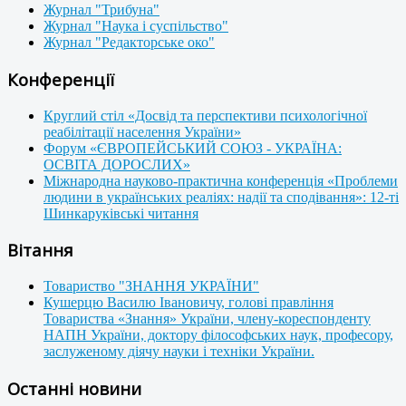
Журнал "Трибуна"
Журнал "Наука і суспільство"
Журнал "Редакторське око"
Конференції
Круглий стіл «Досвід та перспективи психологічної
реабілітації населення України»
Форум «ЄВРОПЕЙСЬКИЙ СОЮЗ - УКРАЇНА:
ОСВІТА ДОРОСЛИХ»
Міжнародна науково-практична конференція «Проблеми
людини в українських реаліях: надії та сподівання»: 12-ті
Шинкаруківські читання
Вітання
Товариство "ЗНАННЯ УКРАЇНИ"
Кушерцю Василю Івановичу, голові правління
Товариства «Знання» України, члену-кореспонденту
НАПН України, доктору філософських наук, професору,
заслуженому діячу науки і техніки України.
Останні новини