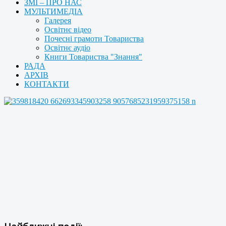
ЗМІ – ПРО НАС
МУЛЬТИМЕДІА
Галерея
Освітнє відео
Почесні грамоти Товариства
Освітнє аудіо
Книги Товариства "Знання"
РАДА
АРХІВ
КОНТАКТИ