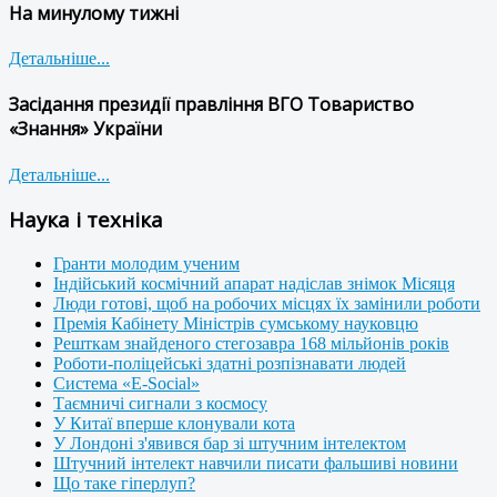
На минулому тижні
Детальніше...
Засідання президії правління ВГО Товариство
«Знання» України
Детальніше...
Наука і техніка
Гранти молодим ученим
Індійський космічний апарат надіслав знімок Місяця
Люди готові, щоб на робочих місцях їх замінили роботи
Премія Кабінету Міністрів сумському науковцю
Решткам знайденого стегозавра 168 мільйонів років
Роботи-поліцейські здатні розпізнавати людей
Система «E-Social»
Таємничі сигнали з космосу
У Китаї вперше клонували кота
У Лондоні з'явився бар зі штучним інтелектом
Штучний інтелект навчили писати фальшиві новини
Що таке гіперлуп?