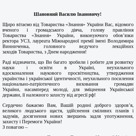
Шановний Василю Івановичу!
Щиро вітаємо від Товариства «Знання» України Вас, відомого
вченого і громадського діяча, голову правління
Товариства «Знання» України, виконуючого обов’язки
ректора УСЗ, лауреата Міжнародної премії імені Володимира
Винниченка, головного ведучого лекційних
заходів Товариства, з Днем народження!
Раді відзначити, що Ви багато зробили і робите для розвитку
науки і освіти в Україні, неухильного
вдосконалення наукового просвітництва, утвердження
українства і української ідентичності, неухильного посилення
національно-патріотичного виховання громадян
України, насамперед молоді, для зміцнення Української
держави, її належного захисту від агресії рф!
Сердечно бажаємо Вам, Вашій родині доброго здоров’я,
великого людського щастя, здійснення сміливих планів і
задумів, досягнення нових звершень задля употужнення,
захисту і Перемоги України!
З повагою –