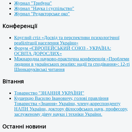
Журнал "Трибуна"
Журнал "Наука і суспільство"
Журнал "Редакторське око"
Конференції
Круглий стіл «Досвід та перспективи психологічної
реабілітації населення України»
Форум «ЄВРОПЕЙСЬКИЙ СОЮЗ - УКРАЇНА:
ОСВІТА ДОРОСЛИХ»
Міжнародна науково-практична конференція «Проблеми
людини в українських реаліях: надії та сподівання»: 12-ті
Шинкаруківські читання
Вітання
Товариство "ЗНАННЯ УКРАЇНИ"
Кушерцю Василю Івановичу, голові правління
Товариства «Знання» України, члену-кореспонденту
НАПН України, доктору філософських наук, професору,
заслуженому діячу науки і техніки України.
Останні новини