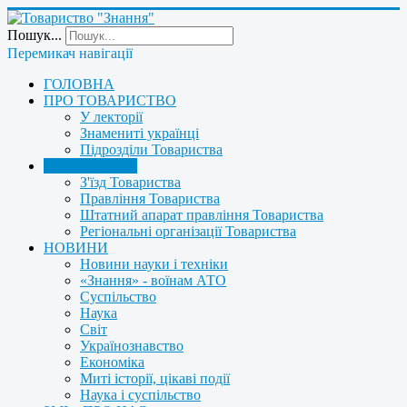
Пошук...
Перемикач навігації
ГОЛОВНА
ПРО ТОВАРИСТВО
У лекторії
Знамениті українці
Підрозділи Товариства
УПРАВЛІННЯ
З'їзд Товариства
Правління Товариства
Штатний апарат правління Товариства
Регіональні організації Товариства
НОВИНИ
Новини науки і техніки
«Знання» - воїнам АТО
Суспільство
Наука
Світ
Українознавство
Економіка
Миті історії, цікаві події
Наука і суспільство