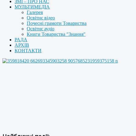
ЗМІ – ПРО НАС
МУЛЬТИМЕДІА
Галерея
Освітнє відео
Почесні грамоти Товариства
Освітнє аудіо
Книги Товариства "Знання"
РАДА
АРХІВ
КОНТАКТИ