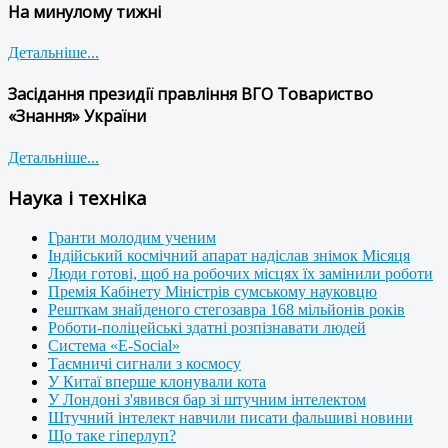
На минулому тижні
Детальніше...
Засідання президії правління ВГО Товариство
«Знання» України
Детальніше...
Наука і техніка
Гранти молодим ученим
Індійський космічний апарат надіслав знімок Місяця
Люди готові, щоб на робочих місцях їх замінили роботи
Премія Кабінету Міністрів сумському науковцю
Решткам знайденого стегозавра 168 мільйонів років
Роботи-поліцейські здатні розпізнавати людей
Система «E-Social»
Таємничі сигнали з космосу
У Китаї вперше клонували кота
У Лондоні з'явився бар зі штучним інтелектом
Штучний інтелект навчили писати фальшиві новини
Що таке гіперлуп?