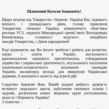
Шановний Василю Івановичу!
Щиро вітаємо від Товариства «Знання» України Вас, відомого
вченого і громадського діяча, голову правління
Товариства «Знання» України, виконуючого обов’язки
ректора УСЗ, лауреата Міжнародної премії імені Володимира
Винниченка, головного ведучого лекційних
заходів Товариства, з Днем народження!
Раді відзначити, що Ви багато зробили і робите для розвитку
науки і освіти в Україні, неухильного
вдосконалення наукового просвітництва, утвердження
українства і української ідентичності, неухильного посилення
національно-патріотичного виховання громадян
України, насамперед молоді, для зміцнення Української
держави, її належного захисту від агресії рф!
Сердечно бажаємо Вам, Вашій родині доброго здоров’я,
великого людського щастя, здійснення сміливих планів і
задумів, досягнення нових звершень задля употужнення,
захисту і Перемоги України!
З повагою –