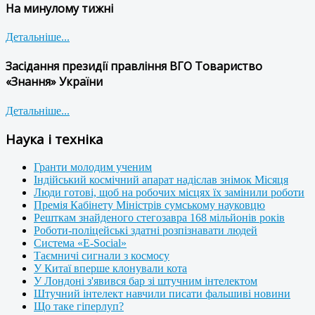
На минулому тижні
Детальніше...
Засідання президії правління ВГО Товариство
«Знання» України
Детальніше...
Наука і техніка
Гранти молодим ученим
Індійський космічний апарат надіслав знімок Місяця
Люди готові, щоб на робочих місцях їх замінили роботи
Премія Кабінету Міністрів сумському науковцю
Решткам знайденого стегозавра 168 мільйонів років
Роботи-поліцейські здатні розпізнавати людей
Система «E-Social»
Таємничі сигнали з космосу
У Китаї вперше клонували кота
У Лондоні з'явився бар зі штучним інтелектом
Штучний інтелект навчили писати фальшиві новини
Що таке гіперлуп?