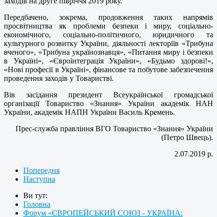
заходів на друге півріччя 2019 року.
Передбачено, зокрема, продовження таких напрямів
просвітництва як проблеми безпеки і миру, соціально-
економічного, соціально-політичного, юридичного та
культурного розвитку України, діяльності лекторіїв «Трибуна
вченого», «Трибуна українознавця», «Питання миру і безпеки
в Україні», «Євроінтеграція України», «Будьмо здорові!»,
«Нові професії в Україні», фінансове та побутове забезпечення
проведення заходів у Товаристві.
Вів засідання президент Всеукраїнської громадської
організації Товариство «Знання» України академік НАН
України, академік НАПН України Василь Кремень.
Прес-служба правління ВГО Товариство «Знання» України
(Петро Швець).
2.07.2019 р.
Попередня
Наступна
Ви тут:
Головна
Форум «ЄВРОПЕЙСЬКИЙ СОЮЗ - УКРАЇНА: