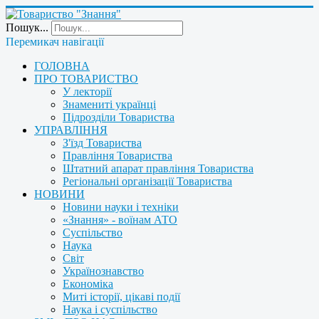
Пошук...
Перемикач навігації
ГОЛОВНА
ПРО ТОВАРИСТВО
У лекторії
Знамениті українці
Підрозділи Товариства
УПРАВЛІННЯ
З'їзд Товариства
Правління Товариства
Штатний апарат правління Товариства
Регіональні організації Товариства
НОВИНИ
Новини науки і техніки
«Знання» - воїнам АТО
Суспільство
Наука
Світ
Українознавство
Економіка
Миті історії, цікаві події
Наука і суспільство