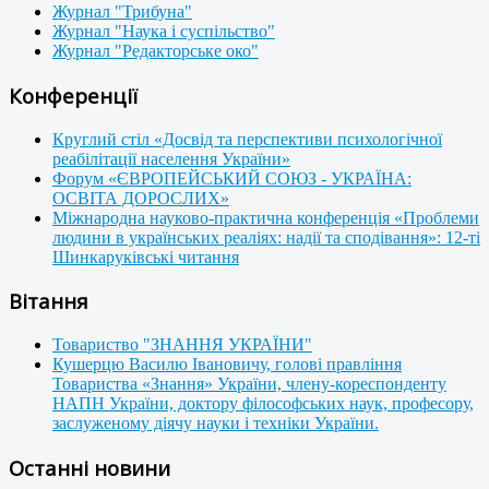
Журнал "Трибуна"
Журнал "Наука і суспільство"
Журнал "Редакторське око"
Конференції
Круглий стіл «Досвід та перспективи психологічної
реабілітації населення України»
Форум «ЄВРОПЕЙСЬКИЙ СОЮЗ - УКРАЇНА:
ОСВІТА ДОРОСЛИХ»
Міжнародна науково-практична конференція «Проблеми
людини в українських реаліях: надії та сподівання»: 12-ті
Шинкаруківські читання
Вітання
Товариство "ЗНАННЯ УКРАЇНИ"
Кушерцю Василю Івановичу, голові правління
Товариства «Знання» України, члену-кореспонденту
НАПН України, доктору філософських наук, професору,
заслуженому діячу науки і техніки України.
Останні новини