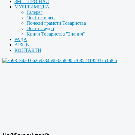
ЗМІ – ПРО НАС
МУЛЬТИМЕДІА
Галерея
Освітнє відео
Почесні грамоти Товариства
Освітнє аудіо
Книги Товариства "Знання"
РАДА
АРХІВ
КОНТАКТИ