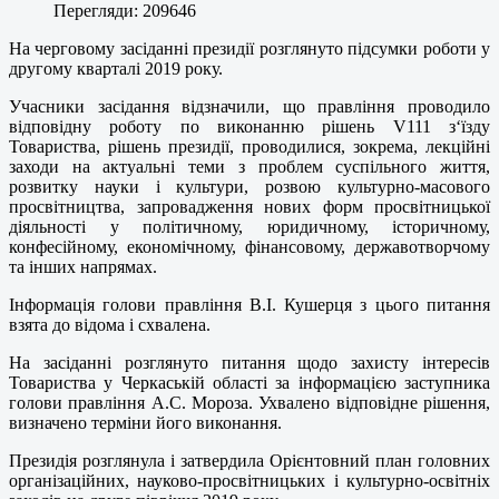
Перегляди: 209646
На черговому засіданні президії розглянуто підсумки роботи у
другому кварталі 2019 року.
Учасники засідання відзначили, що правління проводило
відповідну роботу по виконанню рішень V111 з‘їзду
Товариства, рішень президії, проводилися, зокрема, лекційні
заходи на актуальні теми з проблем суспільного життя,
розвитку науки і культури, розвою культурно-масового
просвітництва, запровадження нових форм просвітницької
діяльності у політичному, юридичному, історичному,
конфесійному, економічному, фінансовому, державотворчому
та інших напрямах.
Інформація голови правління В.І. Кушерця з цього питання
взята до відома і схвалена.
На засіданні розглянуто питання щодо захисту інтересів
Товариства у Черкаській області за інформацією заступника
голови правління А.С. Мороза. Ухвалено відповідне рішення,
визначено терміни його виконання.
Президія розглянула і затвердила Орієнтовний план головних
організаційних, науково-просвітницьких і культурно-освітніх