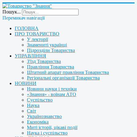
Пошук...
Перемикач навігації
ГОЛОВНА
ПРО ТОВАРИСТВО
У лекторії
Знамениті українці
Підрозділи Товариства
УПРАВЛІННЯ
З'їзд Товариства
Правління Товариства
Штатний апарат правління Товариства
Регіональні організації Товариства
НОВИНИ
Новини науки і техніки
«Знання» - воїнам АТО
Суспільство
Наука
Світ
Українознавство
Економіка
Миті історії, цікаві події
Наука і суспільство