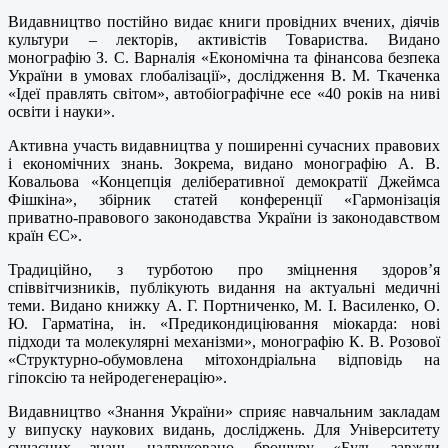
Видавництво постійно видає книги провідних вчених, діячів
культури – лекторів, активістів Товариства. Видано
монографію З. С. Варналія «Економічна та фінансова безпека
України в умовах глобалізації», дослідження В. М. Ткаченка
«Ідеї правлять світом», автобіографічне есе «40 років на ниві
освіти і науки».
Активна участь видавництва у поширенні сучасних правових
і економічних знань. Зокрема, видано монографію А. В.
Ковальова «Концепція деліберативної демократії Джеймса
Фішкіна», збірник статей конференції «Гармонізація
приватно-правового законодавства України із законодавством
країн ЄС».
Традиційно, з турботою про зміцнення здоров’я
співвітчизників, публікують видання на актуальні медичні
теми. Видано книжку А. Г. Портниченко, М. І. Василенко, О.
Ю. Гарматіна, ін. «Предикондиціювання міокарда: нові
підходи та молекулярні механізми», монографію К. В. Розової
«Структурно-обумовлена мітохондріальна відповідь на
гіпоксію та нейродегенерацію».
Видавництво «Знання України» сприяє навчальним закладам
у випуску наукових видань, досліджень. Для Університету
сучасних знань надруковано брошуру «Будь завжди