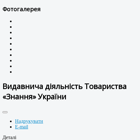
Фотогалерея
Видавнича діяльність Товариства
«Знання» України
Надрукувати
E-mail
Деталі