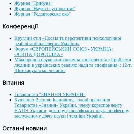
Журнал "Трибуна"
Журнал "Наука і суспільство"
Журнал "Редакторське око"
Конференції
Круглий стіл «Досвід та перспективи психологічної
реабілітації населення України»
Форум «ЄВРОПЕЙСЬКИЙ СОЮЗ - УКРАЇНА:
ОСВІТА ДОРОСЛИХ»
Міжнародна науково-практична конференція «Проблеми
людини в українських реаліях: надії та сподівання»: 12-ті
Шинкаруківські читання
Вітання
Товариство "ЗНАННЯ УКРАЇНИ"
Кушерцю Василю Івановичу, голові правління
Товариства «Знання» України, члену-кореспонденту
НАПН України, доктору філософських наук, професору,
заслуженому діячу науки і техніки України.
Останні новини