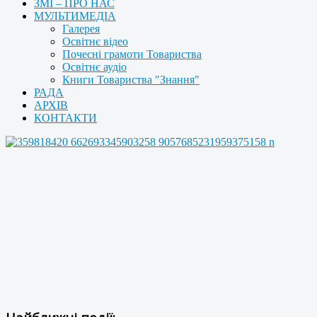
ЗМІ – ПРО НАС
МУЛЬТИМЕДІА
Галерея
Освітнє відео
Почесні грамоти Товариства
Освітнє аудіо
Книги Товариства "Знання"
РАДА
АРХІВ
КОНТАКТИ