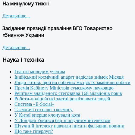
На минулому тижні
Детальніше...
Засідання президії правління ВГО Товариство
«Знання» України
Детальніше...
Наука і техніка
Гранти молодим ученим
Індійський космічний апарат надіслав знімок Місяця
Люди готові, щоб на робочих місцях їх замінили роботи
Премія Кабінету Міністрів сумському науковцю
Решткам знайденого стегозавра 168 мільйонів років
Роботи-поліцейські здатні розпізнавати людей
Система «E-Social»
Таємничі сигнали з космосу
У Китаї вперше клонували кота
У Лондоні з'явився бар зі штучним інтелектом
Штучний інтелект навчили писати фальшиві новини
Що таке гіперлуп?