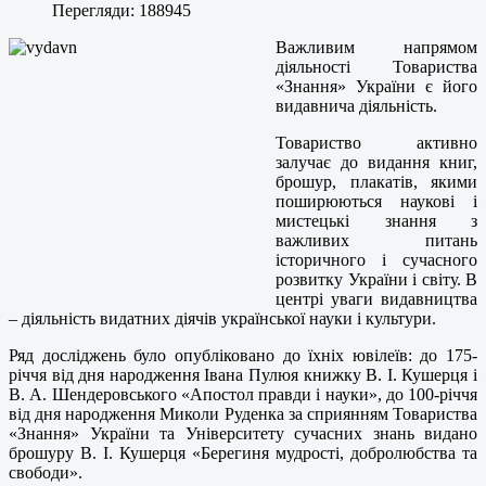
Перегляди: 188945
Важливим напрямом
діяльності Товариства
«Знання» України є його
видавнича діяльність.
Товариство активно
залучає до видання книг,
брошур, плакатів, якими
поширюються наукові і
мистецькі знання з
важливих питань
історичного і сучасного
розвитку України і світу. В
центрі уваги видавництва
– діяльність видатних діячів української науки і культури.
Ряд досліджень було опубліковано до їхніх ювілеїв: до 175-
річчя від дня народження Івана Пулюя книжку В. І. Кушерця і
В. А. Шендеровського «Апостол правди і науки», до 100-річчя
від дня народження Миколи Руденка за сприянням Товариства
«Знання» України та Університету сучасних знань видано
брошуру В. І. Кушерця «Берегиня мудрості, добролюбства та
свободи».